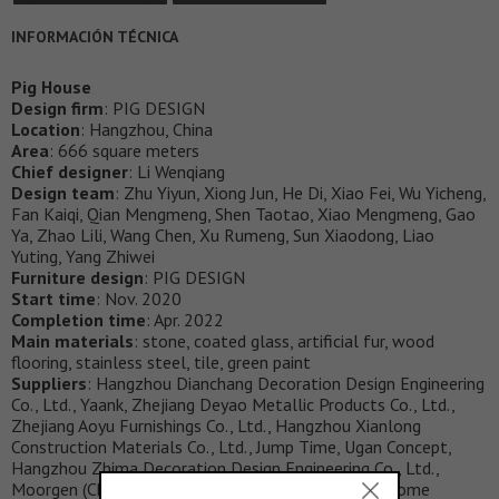
INFORMACIÓN TÉCNICA
Pig House
Design firm
: PIG DESIGN
Location
: Hangzhou, China
Area
: 666 square meters
Chief designer
: Li Wenqiang
Design team
: Zhu Yiyun, Xiong Jun, He Di, Xiao Fei, Wu Yicheng,
Fan Kaiqi, Qian Mengmeng, Shen Taotao, Xiao Mengmeng, Gao
Ya, Zhao Lili, Wang Chen, Xu Rumeng, Sun Xiaodong, Liao
Yuting, Yang Zhiwei
Furniture design
: PIG DESIGN
Start time
: Nov. 2020
Completion time
: Apr. 2022
Main materials
: stone, coated glass, artificial fur, wood
flooring, stainless steel, tile, green paint
Suppliers
: Hangzhou Dianchang Decoration Design Engineering
Co., Ltd., Yaank, Zhejiang Deyao Metallic Products Co., Ltd.,
Zhejiang Aoyu Furnishings Co., Ltd., Hangzhou Xianlong
Construction Materials Co., Ltd., Jump Time, Ugan Concept,
Hangzhou Zhima Decoration Design Engineering Co., Ltd.,
Moorgen (China) Intelligent Technology Co., Imagehome