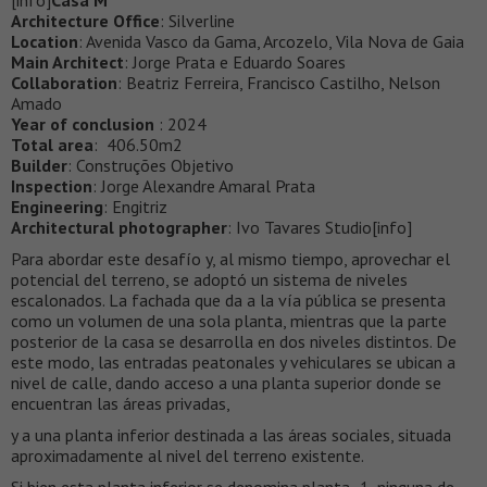
[info]
Casa M
Architecture Office
: Silverline
Location
: Avenida Vasco da Gama, Arcozelo, Vila Nova de Gaia
Main Architect
: Jorge Prata e Eduardo Soares
Collaboration
: Beatriz Ferreira, Francisco Castilho, Nelson
Amado
Year of conclusion
: 2024
Total area
: 406.50m2
Builder
: Construções Objetivo
Inspection
: Jorge Alexandre Amaral Prata
Engineering
: Engitriz
Architectural photographer
: Ivo Tavares Studio[info]
Para abordar este desafío y, al mismo tiempo, aprovechar el
potencial del terreno, se adoptó un sistema de niveles
escalonados. La fachada que da a la vía pública se presenta
como un volumen de una sola planta, mientras que la parte
posterior de la casa se desarrolla en dos niveles distintos. De
este modo, las entradas peatonales y vehiculares se ubican a
nivel de calle, dando acceso a una planta superior donde se
encuentran las áreas privadas,
y a una planta inferior destinada a las áreas sociales, situada
aproximadamente al nivel del terreno existente.