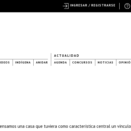
INGRESAR / REGISTRARSE
ACTUALIDAD
IDEOS
INDÍGENA
ANIDAR
AGENDA
CONCURSOS
NOTICIAS
OPINIÓ
 pensamos una casa que tuviera como característica central un vínculo