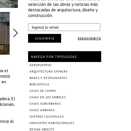
selección de las obras y noticias más
destacadas de arquitectura, diseño y
construcción.
SUSCRIBIRSE
DESUSCRIBITE
NAVEGÁ POR TIPOLOGÍAS
AEROPUERTOS
ia el
ARQUITECTURA EFÍMERA
rmitió
BARES Y RESTAURANTES
a en
BIBLIOTECAS
CASAS DE CAMPO
CASAS EN LOS ÁRBOLES
adera. El
icionan,
CASAS SUBURBANAS
CASAS URBANAS
CENTROS CULTURALES
encia al
CONJUNTOS HABITACIONALES
DESIGN OBJECTS