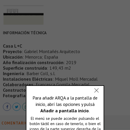
INFORMACIÓN TÉCNICA
Casa L+C
Proyecto
: Gabriel Montañés Arquitecto
Ubicación
: Menorca; España
Año finalización construcción
: 2019
Superficie construida
: 149,43 m2
Ingeniería
: Barber Coll, s.l.
Instalaciones Eléctricas
: Miquel Moll Mercadal
Colaboradores
: Francesca Gomila Mercadal
Constructor
: Loga SA
Fotografía
:
Adrià Goula
COMENTARIOS