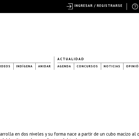
INGRESAR / REGISTRARSE
ACTUALIDAD
IDEOS
INDÍGENA
ANIDAR
AGENDA
CONCURSOS
NOTICIAS
OPINIÓ
rrolla en dos niveles y su forma nace a partir de un cubo macizo al 