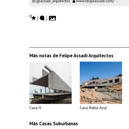
@assadi_arquitectos
www.felipeassadi.com/
-
0
Más notas de Felipe Assadi Arquitectos
Casa H
Casa Bahía Azul
Más Casas Suburbanas