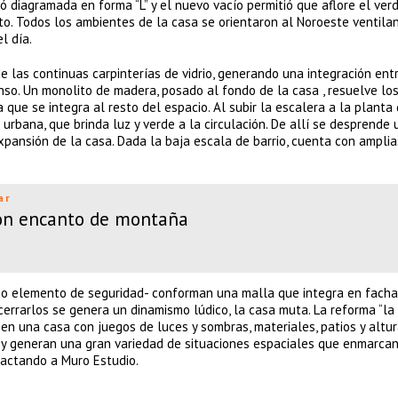
ó diagramada en forma “L” y el nuevo vacío permitió que aflore el verd
o. Todos los ambientes de la casa se orientaron al Noroeste ventila
l día.
e las continuas carpinterías de vidrio, generando una integración ent
so. Un monolito de madera, posado al fondo de la casa , resuelve los
que se integra al resto del espacio. Al subir la escalera a la planta 
rbana, que brinda luz y verde a la circulación. De allí se desprende 
expansión de la casa. Dada la baja escala de barrio, cuenta con amplia
ar
con encanto de montaña
o elemento de seguridad- conforman una malla que integra en facha
 cerrarlos se genera un dinamismo lúdico, la casa muta. La reforma “la
 una casa con juegos de luces y sombras, materiales, patios y altur
a y generan una gran variedad de situaciones espaciales que enmarcan
tactando a Muro Estudio.