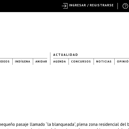
INGRESAR / REGISTRARSE
ACTUALIDAD
IDEOS
INDÍGENA
ANIDAR
AGENDA
CONCURSOS
NOTICIAS
OPINIÓ
equeño pasaje llamado “la blanqueada”, plena zona residencial del b