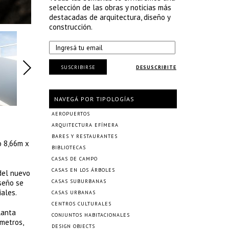
selección de las obras y noticias más
destacadas de arquitectura, diseño y
construcción.
SUSCRIBIRSE
DESUSCRIBITE
NAVEGÁ POR TIPOLOGÍAS
AEROPUERTOS
ARQUITECTURA EFÍMERA
BARES Y RESTAURANTES
o 8,66m x
BIBLIOTECAS
CASAS DE CAMPO
CASAS EN LOS ÁRBOLES
 del nuevo
iseño se
CASAS SUBURBANAS
iales.
CASAS URBANAS
CENTROS CULTURALES
lanta
CONJUNTOS HABITACIONALES
 metros,
DESIGN OBJECTS