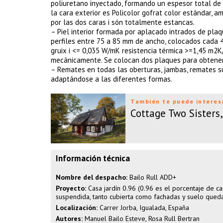
poliuretano inyectado, formando un espesor total de 
la cara exterior es Policolor gofrat color estándar, 
por las dos caras i són totalmente estancas.
– Piel interior formada por aplacado intrados de pla
perfiles entre 75 a 85 mm de ancho, colocados cada 4
gruix i <= 0,035 W/mK resistencia térmica >=1,45 m2
mecánicamente. Se colocan dos plaques para obtener 
– Remates en todas las oberturas, jambas, remates s
adaptándose a las diferentes formas.
También te puede interes
Cottage Two Sisters
Información técnica
Nombre del despacho:
Bailo Rull ADD+
Proyecto:
Casa jardín 0.96 (0.96 es el porcentaje de ca
suspendida, tanto cubierta como fachadas y suelo quedan
Localización:
Carrer Jorba, Igualada, España
Autores:
Manuel Bailo Esteve, Rosa Rull Bertran