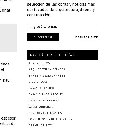
selección de las obras y noticias más
destacadas de arquitectura, diseño y
 final
construcción.
SUSCRIBIRSE
DESUSCRIBITE
NAVEGÁ POR TIPOLOGÍAS
teada:
AEROPUERTOS
 el
ARQUITECTURA EFÍMERA
BARES Y RESTAURANTES
 situ,
BIBLIOTECAS
CASAS DE CAMPO
CASAS EN LOS ÁRBOLES
CASAS SUBURBANAS
CASAS URBANAS
CENTROS CULTURALES
 espesor,
CONJUNTOS HABITACIONALES
entral de
DESIGN OBJECTS