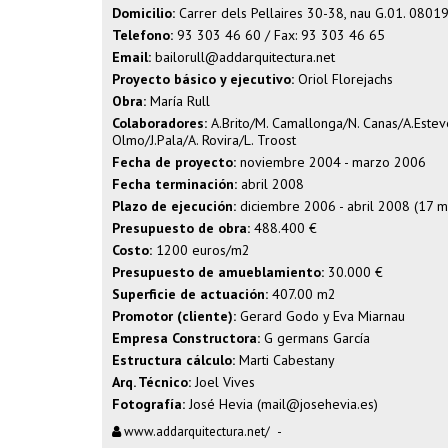
Domicilio:
Carrer dels Pellaires 30-38, nau G.01. 08019
Telefono:
93 303 46 60 / Fax: 93 303 46 65
Email:
bailorull@addarquitectura.net
Proyecto básico y ejecutivo:
Oriol Florejachs
Obra:
María Rull
Colaboradores:
A.Brito/M. Camallonga/N. Canas/A.Estev
Olmo/J.Pala/A. Rovira/L. Troost
Fecha de proyecto:
noviembre 2004 - marzo 2006
Fecha terminación:
abril 2008
Plazo de ejecución:
diciembre 2006 - abril 2008 (17 m
Presupuesto de obra:
488.400 €
Costo:
1200 euros/m
2
Presupuesto de amueblamiento:
30.000 €
Superficie de actuación:
407.00 m
2
Promotor (cliente):
Gerard Godo y Eva Miarnau
Empresa Constructora:
G germans García
Estructura cálculo:
Marti Cabestany
Arq. Técnico:
Joel Vives
Fotografía:
José Hevia (
mail@josehevia.es
)
www.addarquitectura.net/
-