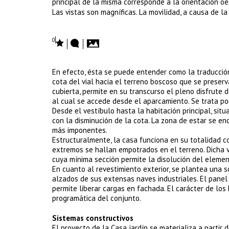
principal de la misma corresponde a la orientación oe
Las vistas son magníficas. La movilidad, a causa de l
0
En efecto, ésta se puede entender como la traducció
cota del vial hacia el terreno boscoso que se preserva
cubierta, permite en su transcurso el pleno disfrute d
al cual se accede desde el aparcamiento. Se trata por
Desde el vestíbulo hasta la habitación principal, sit
con la disminución de la cota. La zona de estar se en
más imponentes.
Estructuralmente, la casa funciona en su totalidad 
extremos se hallan empotrados en el terreno. Dicha v
cuya mínima sección permite la disolución del elemen
En cuanto al revestimiento exterior, se plantea una so
alzados de sus extensas naves industriales. El panel
permite liberar cargas en fachada. El carácter de los
programática del conjunto.
Sistemas constructivos
El proyecto de la Casa jardín se materializa a parti