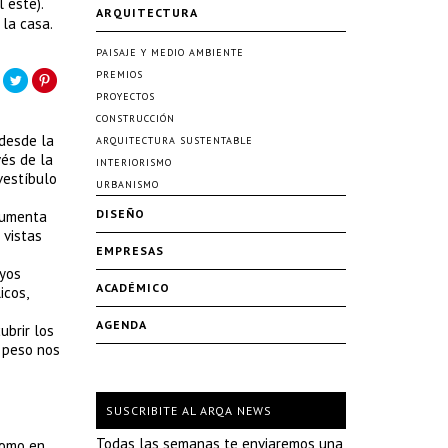
 este).
ARQUITECTURA
 la casa.
PAISAJE Y MEDIO AMBIENTE
PREMIOS
PROYECTOS
CONSTRUCCIÓN
 desde la
ARQUITECTURA SUSTENTABLE
vés de la
INTERIORISMO
 vestíbulo
URBANISMO
DISEÑO
 aumenta
 vistas
EMPRESAS
uyos
ACADÉMICO
icos,
AGENDA
ubrir los
u peso nos
SUSCRIBITE AL ARQA NEWS
Todas las semanas te enviaremos una
como en