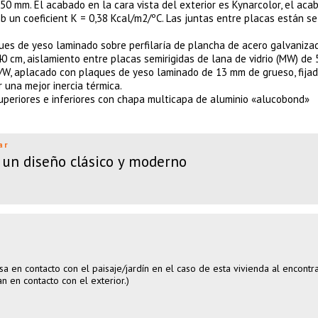
50 mm. El acabado en la cara vista del exterior es Kynarcolor, el aca
amb un coeficient K = 0,38 Kcal/m2/ºC. Las juntas entre placas están s
ques de yeso laminado sobre perfilaría de plancha de acero galvaniza
0 cm, aislamiento entre placas semirigidas de lana de vidrio (MW) de
K/W, aplacado con plaques de yeso laminado de 13 mm de grueso, fija
una mejor inercia térmica.
uperiores e inferiores con chapa multicapa de aluminio «alucobond»
ar
, un diseño clásico y moderno
sa en contacto con el paisaje/jardín en el caso de esta vivienda al encontr
 en contacto con el exterior.)