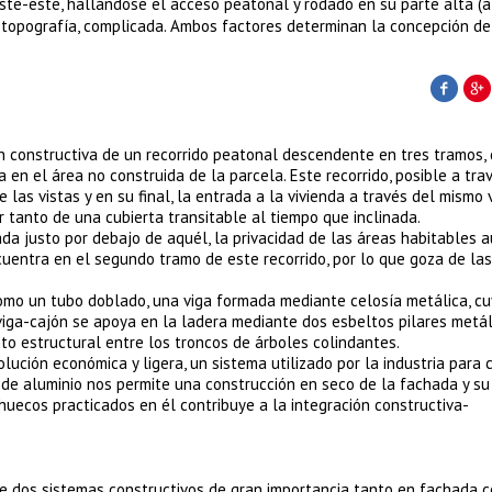
ste-este, hallándose el acceso peatonal y rodado en su parte alta (al
a topografía, complicada. Ambos factores determinan la concepción de
n constructiva de un recorrido peatonal descendente en tres tramos,
 en el área no construida de la parcela. Este recorrido, posible a tra
e las vistas y en su final, la entrada a la vivienda a través del mismo
 tanto de una cubierta transitable al tiempo que inclinada.
uada justo por debajo de aquél, la privacidad de las áreas habitables
cuentra en el segundo tramo de este recorrido, por lo que goza de las
como un tubo doblado, una viga formada mediante celosía metálica, c
iga-cajón se apoya en la ladera mediante dos esbeltos pilares metál
to estructural entre los troncos de árboles colindantes.
lución económica y ligera, un sistema utilizado por la industria para c
 de aluminio nos permite una construcción en seco de la fachada y s
 huecos practicados en él contribuye a la integración constructiva-
r de dos sistemas constructivos de gran importancia tanto en fachada 