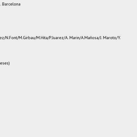
. Barcelona
ez/N.Font/M.Girbau/M.Hita/P.Juarez/A. Marin/A.Mañosa/J. Maroto/Y.
eses)