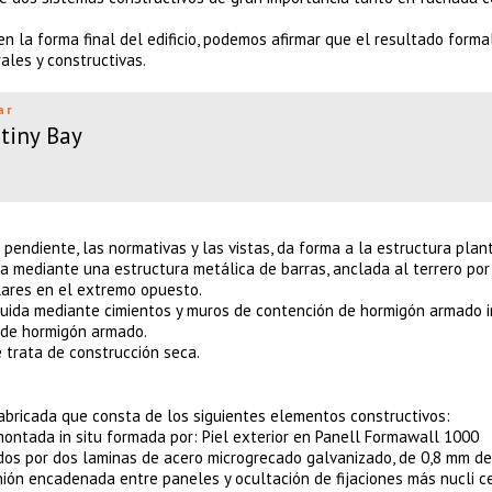
n la forma final del edificio, podemos afirmar que el resultado formal
les y constructivas.
ar
tiny Bay
pendiente, las normativas y las vistas, da forma a la estructura plan
a mediante una estructura metálica de barras, anclada al terrero por
lares en el extremo opuesto.
truida mediante cimientos y muros de contención de hormigón armado in
 de hormigón armado.
e trata de construcción seca.
abricada que consta de los siguientes elementos constructivos:
ontada in situ formada por: Piel exterior en Panell Formawall 1000
os por dos laminas de acero microgrecado galvanizado, de 0,8 mm de
ón encadenada entre paneles y ocultación de fijaciones más nucli c