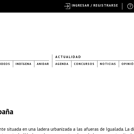
INGRESAR / REGISTRARSE
ACTUALIDAD
IDEOS
INDÍGENA
ANIDAR
AGENDA
CONCURSOS
NOTICIAS
OPINIÓ
spaña
te situada en una ladera urbanizada a las afueras de Igualada. La di