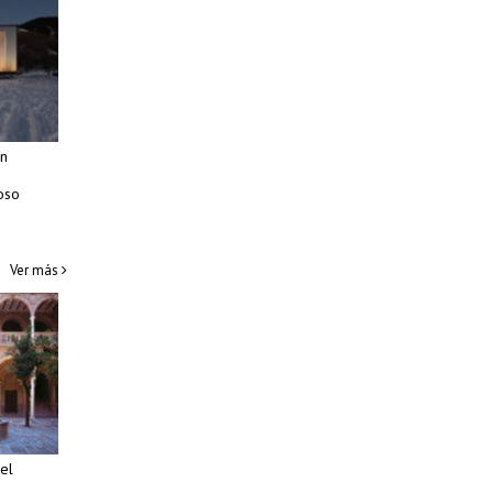
n
oso
Ver más
del