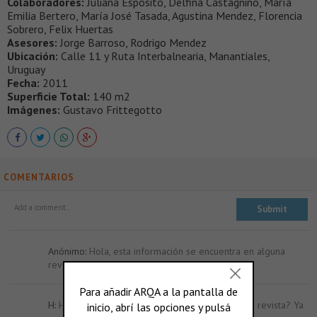
Colaboradores:
Juliana Esposito, Delfina Castagnino, María
Emilia Bertero, María José Tasada, Agustina Mendez, Florencia
Sobrero, Felix Huertas
Asesores:
Jorge Barroso, Rodrigo Mendez
Ubicación:
Calle 11 y Ruta Interbalnearia, Manantiales,
Uruguay
Fecha:
2011
Superficie Total:
140 m2
Imágenes:
Gustavo Frittegotto
COMENTARIOS
Anónimo:
Hola, esta información se encuentra en alguna
revista?
Reply
H:
Hola, esta información se encuentra en alguna revista? Ya