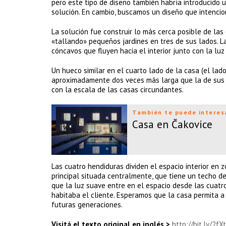
pero este tipo de diseño también habría introducido u
solución. En cambio, buscamos un diseño que intenci
La solución fue construir lo más cerca posible de las 
«tallando» pequeños jardines en tres de sus lados. La
cóncavos que fluyen hacia el interior junto con la luz
Un hueco similar en el cuarto lado de la casa (el lad
aproximadamente dos veces más larga que la de sus v
con la escala de las casas circundantes.
También te puede interes
Casa en Čakovice
Las cuatro hendiduras dividen el espacio interior en 
principal situada centralmente, que tiene un techo de
que la luz suave entre en el espacio desde las cuatr
habitaba el cliente. Esperamos que la casa permita a 
futuras generaciones.
Visitá el texto original en inglés >
http://bit.ly/2f