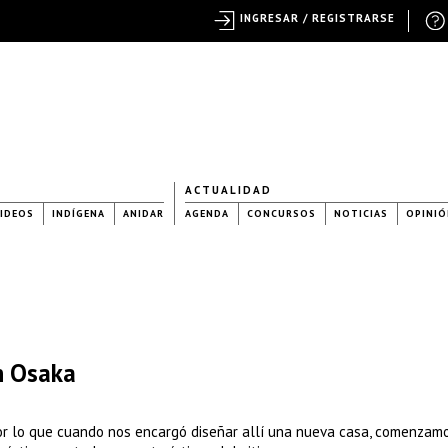
INGRESAR / REGISTRARSE
ACTUALIDAD
IDEOS
INDÍGENA
ANIDAR
AGENDA
CONCURSOS
NOTICIAS
OPINIÓ
n Osaka
, por lo que cuando nos encargó diseñar allí una nueva casa, comenzam