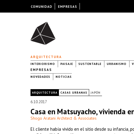
COMUNIDAD
EMPRESAS
ARQUITECTURA
INTERIORISMO
PAISAJE
SUSTENTABLE
URBANISMO
V
EMPRESAS
NOVEDADES
NOTICIAS
|
ARQUITECTURA
CASAS URBANAS
JAPÓN
6.10.2017
Casa en Matsuyacho, vivienda e
Shogo Aratani Architect & Associates
El cliente había vivido en el sitio desde su infancia