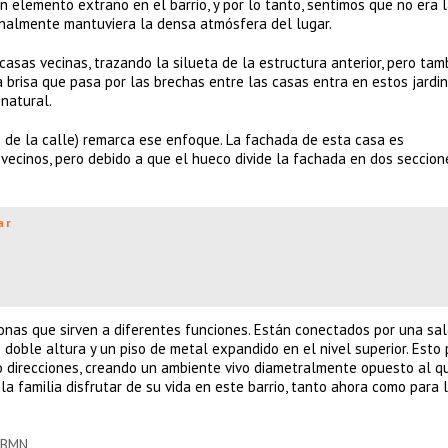
n elemento extraño en el barrio, y por lo tanto, sentimos que no era 
onalmente mantuviera la densa atmósfera del lugar.
casas vecinas, trazando la silueta de la estructura anterior, pero tam
 brisa que pasa por las brechas entre las casas entra en estos jardi
 natural.
o de la calle) remarca ese enfoque. La fachada de esta casa es
ecinos, pero debido a que el hueco divide la fachada en dos seccion
ar
zonas que sirven a diferentes funciones. Están conectados por una sa
 doble altura y un piso de metal expandido en el nivel superior. Esto
o direcciones, creando un ambiente vivo diametralmente opuesto al q
la familia disfrutar de su vida en este barrio, tanto ahora como para 
XtBMN