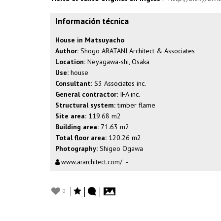
Información técnica
House in Matsuyacho
Author:
Shogo ARATANI Architect & Associates
Location:
Neyagawa-shi, Osaka
Use:
house
Consultant:
S3 Associates inc.
General contractor:
IFA inc.
Structural system:
timber flame
Site area:
119.68 m2
Building area:
71.63 m2
Total floor area:
120.26 m2
Photography:
Shigeo Ogawa
www.ararchitect.com/
-
0