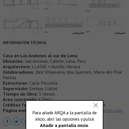
INFORMACIÓN TÉCNICA
Casa en Los Andenes al sur de Lima
Ubicación:
San Antonio, Cañete, Lima, Perú
Arquitectura:
LLATAS + Aurelio Herrera
Colaboradores:
Dick Villanueva, Ana Guerrero, María del Pilar
Pachas
Estructuras:
Carla Pisconte
Supervisión:
Enrique Llatas
Tiempo de Obra:
5 meses
Área construida:
170m2
Créditos fotográficos:
Lolo Lamas + Enrique Llatas
Página web:
www.llatas.com
-
www.herrera-arquitectos.com