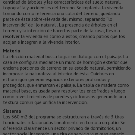
cantidad de árboles y las características del suelo natural,
topografía y accidentes del terreno. Se implanta la vivienda
tomando como referencia una cota del terreno, quedando
parte de ésta sobre-elevada del mismo, separando “lo
intervenido” de “lo natural”. La presencia de árboles en el
terreno y la intención de hacerlos parte de la casa, llevó a
resolver la vivienda en torno a éstos, creando patios que los
acojan e integren a la vivencia interior.
Materia
La elección material busca lograr un dialogo con el paisaje. La
casa se configura mediante un muro de hormigón exterior que
encierra porciones de terreno en su estado natural, permitiendo
incorporar la naturaleza al interior de ésta. Quiebres en
el hormigón generan espacios exteriores profundos y
protegidos, que enmarcan el paisaje. La tabla de madera como
material base, es usada para resolver los encofrados y luego
como revestimientos de paredes y cielorrasos generando una
textura común que unifica la intervención.
Sistema
Los 360 m2 del programa se estructuran a través de 3 tiras
funcionales relacionadas linealmente en torno a un patio. Se
diferencia claramente un sector privado de dormitorios, un
sector social integrado, una tira de servicio y un gran espacio