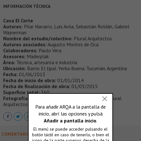
INFORMACIÓN TÉCNICA
Casa El Corte
Autores:
Pilar Navarro, Luis Avila, Sebastián Roldán, Gabriel
Wajnerman
Nombre del estudio/colectivo:
Plural Arquitectos
Autores asociados:
Augusto Montes de Oca
Colaboradores:
Paulo Vera
Asesores:
Maderplak
Área:
Técnica, artesanía e industria
Ubicación:
Barrio El tipal. Yerba Buena. Tucumán. Argentina
Fecha:
01/06/2013
Fecha de inicio de obra:
01/01/2014
Fecha de finalización de obra:
01/03/2015
Superficie total:
360
Fotografías:
Benjamín Soler, Matías Salvatierra, Plural
Arquitectos
COMENTARIOS