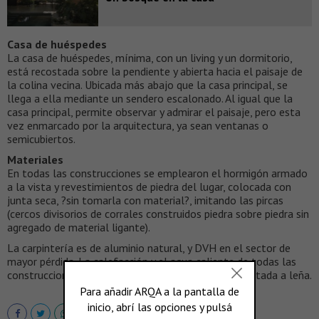
Casa de huéspedes
La casa de huéspedes, mínima, con un living y un dormitorio,
está recostada sobre la pendiente y abierta hacia el paisaje de
la colina vecina. Ubicada más abajo que la casa principal, se
llega a ella mediante un sendero escalonado. Al igual que la
casa principal, permite observar y admirar el paisaje, pero esta
vez enmarcado por la arquitectura, ya sean ventanas o
semicubiertos.
Materiales
En todas las construcciones se emplearon el hormigón armado
a la vista y revestimientos de piedra del lugar, colocada con
junta seca, ?sin tomarla con material?, imitando las pircas
(cercos divisorios de corrales construidos piedra sobre piedra sin
agregado de material ligante).
La carpintería es de aluminio natural, y DVH en el sector de
mayor pérdida. La calefacción y el agua caliente de todas las
construcciones es por losa radiante y caldera alimentada a leña.