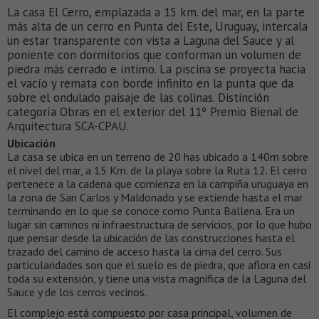
La casa El Cerro, emplazada a 15 km. del mar, en la parte
más alta de un cerro en Punta del Este, Uruguay, intercala
un estar transparente con vista a Laguna del Sauce y al
poniente con dormitorios que conforman un volumen de
piedra más cerrado e íntimo. La piscina se proyecta hacia
el vacío y remata con borde infinito en la punta que da
sobre el ondulado paisaje de las colinas. Distinción
categoría Obras en el exterior del 11º Premio Bienal de
Arquitectura SCA-CPAU.
Ubicación
La casa se ubica en un terreno de 20 has ubicado a 140m sobre
el nivel del mar, a 15 Km. de la playa sobre la Ruta 12. El cerro
pertenece a la cadena que comienza en la campiña uruguaya en
la zona de San Carlos y Maldonado y se extiende hasta el mar
terminando en lo que se conoce como Punta Ballena. Era un
lugar sin caminos ni infraestructura de servicios, por lo que hubo
que pensar desde la ubicación de las construcciones hasta el
trazado del camino de acceso hasta la cima del cerro. Sus
particularidades son que el suelo es de piedra, que aflora en casi
toda su extensión, y tiene una vista magnifica de la Laguna del
Sauce y de los cerros vecinos.
El complejo está compuesto por casa principal, volumen de