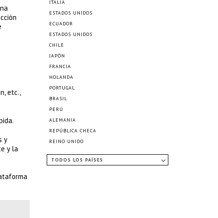
ITALIA
ina
ESTADOS UNIDOS
ucción
ECUADOR
e
ESTADOS UNIDOS
CHILE
JAPÓN
FRANCIA
HOLANDA
PORTUGAL
, etc.,
BRASIL
PERÚ
pida.
ALEMANIA
REPÚBLICA CHECA
s y
REINO UNIDO
e y la
TODOS LOS PAÍSES
lataforma