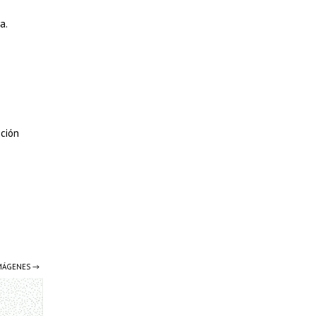
a.
ición
IMÁGENES →