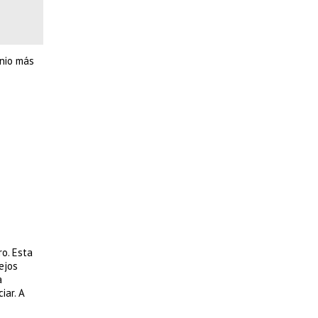
inio más
o. Esta
ejos
a
iar. A