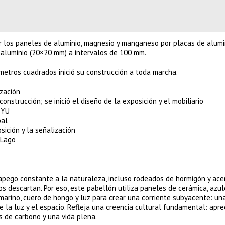
uir los paneles de aluminio, magnesio y manganeso por placas de alum
aluminio (20×20 mm) a intervalos de 100 mm.
 metros cuadrados inició su construcción a toda marcha.
zación
trucción; se inició el diseño de la exposición y el mobiliario
 YU
pal
ición y la señalización
 Lago
apego constante a la naturaleza, incluso rodeados de hormigón y acer
os descartan. Por eso, este pabellón utiliza paneles de cerámica, azul
 marino, cuero de hongo y luz para crear una corriente subyacente: un
 la luz y el espacio. Refleja una creencia cultural fundamental: aprec
s de carbono y una vida plena.