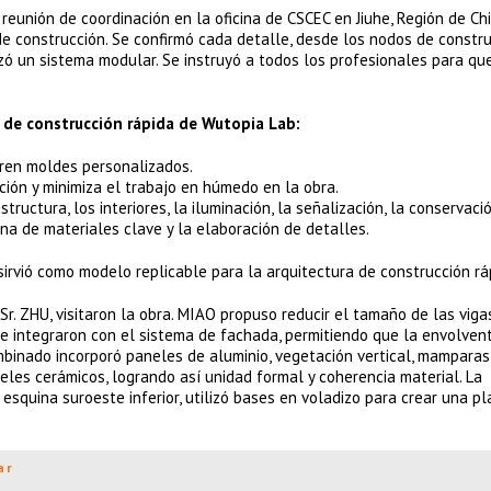
eunión de coordinación en la oficina de CSCEC en Jiuhe, Región de Ch
 de construcción. Se confirmó cada detalle, desde los nodos de constr
izó un sistema modular. Se instruyó a todos los profesionales para qu
 de construcción rápida de Wutopia Lab:
eren moldes personalizados.
ación y minimiza el trabajo en húmedo en la obra.
tructura, los interiores, la iluminación, la señalización, la conservación
na de materiales clave y la elaboración de detalles.
sirvió como modelo replicable para la arquitectura de construcción rá
 Sr. ZHU, visitaron la obra. MIAO propuso reducir el tamaño de las viga
 integraron con el sistema de fachada, permitiendo que la envolvent
ombinado incorporó paneles de aluminio, vegetación vertical, mamparas
neles cerámicos, logrando así unidad formal y coherencia material. La
esquina suroeste inferior, utilizó bases en voladizo para crear una p
ar