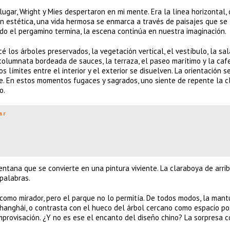
ugar, Wright y Mies despertaron en mi mente. Era la línea horizontal,
n estética, una vida hermosa se enmarca a través de paisajes que se
do el pergamino termina, la escena continúa en nuestra imaginación.
é los árboles preservados, la vegetación vertical, el vestíbulo, la sa
 columnata bordeada de sauces, la terraza, el paseo marítimo y la caf
os límites entre el interior y el exterior se disuelven. La orientación s
e. En estos momentos fugaces y sagrados, uno siente de repente la c
o.
ar
ntana que se convierte en una pintura viviente. La claraboya de arri
 palabras.
como mirador, pero el parque no lo permitía. De todos modos, la mant
hanghái, o contrasta con el hueco del árbol cercano como espacio pos
improvisación. ¿Y no es ese el encanto del diseño chino? La sorpresa 