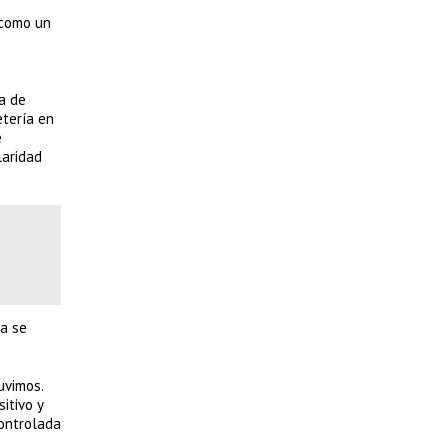
 como un
la de
etería en
e
laridad
ba se
uvimos.
itivo y
controlada