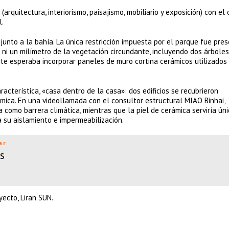
rquitectura, interiorismo, paisajismo, mobiliario y exposición) con el 
l.
junto a la bahía. La única restricción impuesta por el parque fue pres
r ni un milímetro de la vegetación circundante, incluyendo dos árboles
ente esperaba incorporar paneles de muro cortina cerámicos utilizados
acterística, «casa dentro de la casa»: dos edificios se recubrieron
mica. En una videollamada con el consultor estructural MIAO Binhai,
ía como barrera climática, mientras que la piel de cerámica serviría ú
a su aislamiento e impermeabilización.
ar
s
ecto, Liran SUN.