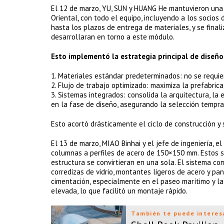
El 12 de marzo, YU, SUN y HUANG He mantuvieron una r
Oriental, con todo el equipo, incluyendo a los socios
hasta los plazos de entrega de materiales, y se final
desarrollaran en torno a este módulo.
Esto implementó la estrategia principal de diseño
1. Materiales estándar predeterminados: no se requi
2. Flujo de trabajo optimizado: maximiza la prefabric
3. Sistemas integrados: consolida la arquitectura, la es
en la fase de diseño, asegurando la selección tempra
Esto acortó drásticamente el ciclo de construcción y 
El 13 de marzo, MIAO Binhai y el jefe de ingeniería, el
columnas a perfiles de acero de 150×150 mm. Estos se
estructura se convirtieran en una sola. El sistema c
corredizas de vidrio, montantes ligeros de acero y pa
cimentación, especialmente en el paseo marítimo y la 
elevada, lo que facilitó un montaje rápido.
También te puede interes