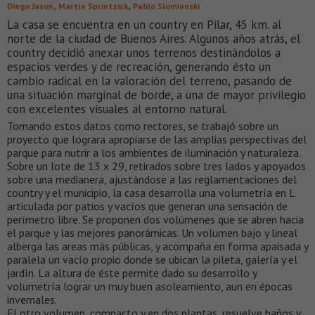
,
,
Diego Jason
Martín Sprintzick
Pablo Slomianski
La casa se encuentra en un country en Pilar, 45 km. al
norte de la ciudad de Buenos Aires. Algunos años atrás, el
country decidió anexar unos terrenos destinándolos a
espacios verdes y de recreación, generando ésto un
cambio radical en la valoración del terreno, pasando de
una situación marginal de borde, a una de mayor privilegio
con excelentes visuales al entorno natural.
Tomando estos datos como rectores, se trabajó sobre un
proyecto que lograra apropiarse de las amplias perspectivas del
parque para nutrir a los ambientes de iluminación y naturaleza.
Sobre un lote de 13 x 29, retirados sobre tres lados y apoyados
sobre una medianera, ajustándose a las reglamentaciones del
country y el municipio, la casa desarrolla una volumetría en L
articulada por patios y vacíos que generan una sensación de
perímetro libre. Se proponen dos volúmenes que se abren hacia
el parque y las mejores panorámicas. Un volumen bajo y lineal
alberga las areas más públicas, y acompaña en forma apaisada y
paralela un vacío propio donde se ubican la pileta, galería y el
jardín. La altura de éste permite dado su desarrollo y
volumetría lograr un muy buen asoleamiento, aun en épocas
invernales.
El otro volumen, compacto y en dos plantas, resuelve baños y