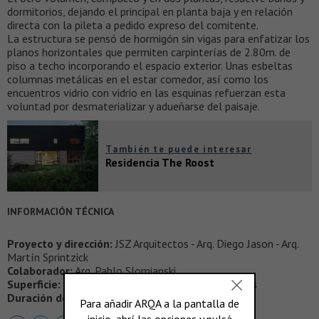
dormitorios, dejando el principal en planta baja y en relación
directa con la pileta a pedido expreso del comitente.
La estructura se pensó de hormigón sin vigas para enfatizar los
planos horizontales que permiten carpinterías de 2.80m. de
piso a techo incorporando el espacio exterior. Unas esbeltas
columnas metálicas en el estar comedor, así como los
encuentros vidrio con vidrio en las esquinas refuerzan esta
voluntad por desmaterializar y adueñarse del paisaje.
También te puede interesar
Residencia The Roost
INFORMACIÓN TÉCNICA
Proyecto y dirección:
JSZ Arquitectos - Arq. Diego Jason - Arq.
Martín Sprintzick
Colaborador:
Arq. Pablo Slomianski
Superficie:
210 m2 cubiertos - 70 m2 semicubiertos
Duración de la obra:
mayo 2007 - marzo 2008