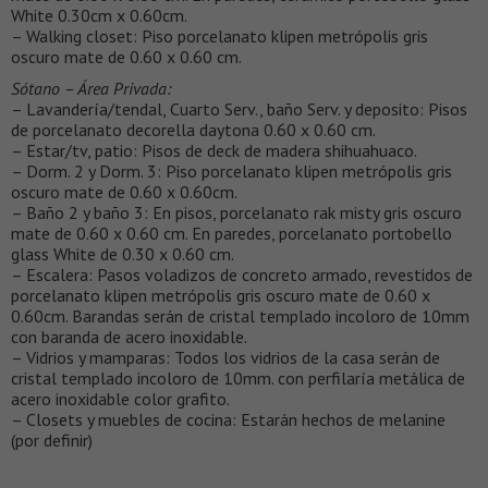
White 0.30cm x 0.60cm.
– Walking closet: Piso porcelanato klipen metrópolis gris
oscuro mate de 0.60 x 0.60 cm.
Sótano – Área Privada:
– Lavandería/tendal, Cuarto Serv., baño Serv. y deposito: Pisos
de porcelanato decorella daytona 0.60 x 0.60 cm.
– Estar/tv, patio: Pisos de deck de madera shihuahuaco.
– Dorm. 2 y Dorm. 3: Piso porcelanato klipen metrópolis gris
oscuro mate de 0.60 x 0.60cm.
– Baño 2 y baño 3: En pisos, porcelanato rak misty gris oscuro
mate de 0.60 x 0.60 cm. En paredes, porcelanato portobello
glass White de 0.30 x 0.60 cm.
– Escalera: Pasos voladizos de concreto armado, revestidos de
porcelanato klipen metrópolis gris oscuro mate de 0.60 x
0.60cm. Barandas serán de cristal templado incoloro de 10mm
con baranda de acero inoxidable.
– Vidrios y mamparas: Todos los vidrios de la casa serán de
cristal templado incoloro de 10mm. con perfilaría metálica de
acero inoxidable color grafito.
– Closets y muebles de cocina: Estarán hechos de melanine
(por definir)