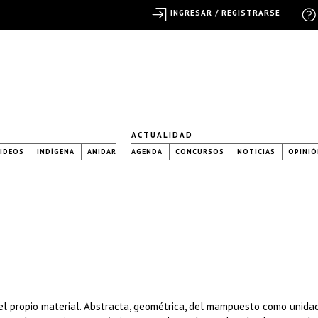
INGRESAR / REGISTRARSE
ACTUALIDAD
IDEOS
INDÍGENA
ANIDAR
AGENDA
CONCURSOS
NOTICIAS
OPINIÓ
el propio material. Abstracta, geométrica, del mampuesto como unida