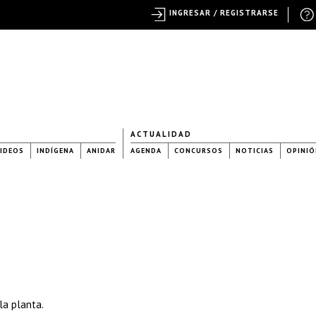
INGRESAR / REGISTRARSE
ACTUALIDAD
IDEOS
INDÍGENA
ANIDAR
AGENDA
CONCURSOS
NOTICIAS
OPINIÓ
la planta.