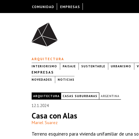
COMUNIDAD
EMPRESAS
ARQUITECTURA
INTERIORISMO
PAISAJE
SUSTENTABLE
URBANISMO
V
EMPRESAS
NOVEDADES
NOTICIAS
|
ARQUITECTURA
CASAS SUBURBANAS
ARGENTINA
12.1.2024
Casa con Alas
Mariel Suarez
Terreno esquinero para vivienda unifamiliar de una so