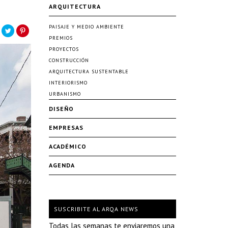
ARQUITECTURA
PAISAJE Y MEDIO AMBIENTE
PREMIOS
PROYECTOS
CONSTRUCCIÓN
ARQUITECTURA SUSTENTABLE
INTERIORISMO
URBANISMO
DISEÑO
EMPRESAS
ACADÉMICO
AGENDA
SUSCRIBITE AL ARQA NEWS
Todas las semanas te enviaremos una