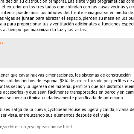
a decidir su distribución temporal. Las siete vigas programáticas con
 el exterior en los tres lados que colindan con las casas vecinas y c
 interior puede mirar los árboles del frente e imaginarse en medio de
s vigas se juntan para abrazar el espacio, pierden su masa en los p
ja para proporcionar luz y ventilación adicionales a funciones especí
s al tiempo que maximizan la luz y las vistas.
ar
 tener que cavar nuevas cimentaciones, los sistemas de construcción
eos sólidos hechos de espuma: 98% de aire reforzado por perfiles de 
juntas secas y la ligereza del material permiten que los distintos ele
los accesorios- y que sean fácilmente transportados en barco y en cam
una secuencia rítmica, cuidadosamente planificada de antemano.
Ulises salga de la cueva, Cyclopean House es ligera y cálida, liviana d
n ser vista, entrelazando sus elementos después del viaje.
en/architecture/cyclopean-house.html