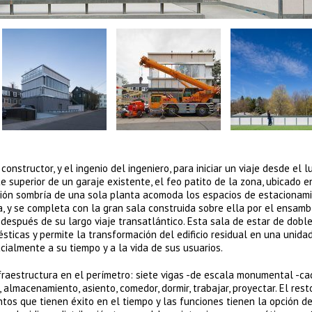
onstructor, y el ingenio del ingeniero, para iniciar un viaje desde el l
rte superior de un garaje existente, el feo patito de la zona, ubicado e
ucción sombría de una sola planta acomoda los espacios de estacionami
ica, y se completa con la gran sala construida sobre ella por el ensamb
spués de su largo viaje transatlántico. Esta sala de estar de doble
ésticas y permite la transformación del edificio residual en una unida
cialmente a su tiempo y a la vida de sus usuarios.
nfraestructura en el perímetro: siete vigas -de escala monumental -c
 almacenamiento, asiento, comedor, dormir, trabajar, proyectar. El rest
tos que tienen éxito en el tiempo y las funciones tienen la opción d