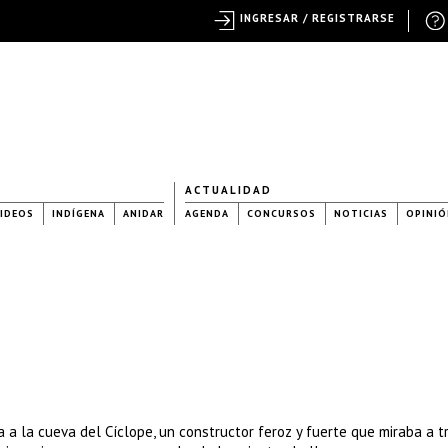
INGRESAR / REGISTRARSE
ACTUALIDAD
IDEOS
INDÍGENA
ANIDAR
AGENDA
CONCURSOS
NOTICIAS
OPINIÓ
a a la cueva del Cíclope, un constructor feroz y fuerte que miraba a t