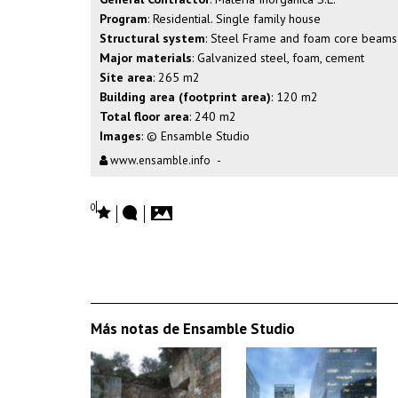
Program
: Residential. Single family house
Structural system
: Steel Frame and foam core beams
Major materials
: Galvanized steel, foam, cement
Site area
: 265 m2
Building area (footprint area)
: 120 m2
Total floor area
: 240 m2
Images
: © Ensamble Studio
www.ensamble.info
-
0
Más notas de Ensamble Studio