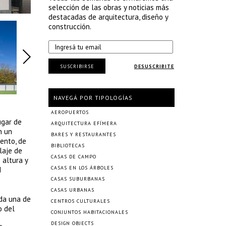
selección de las obras y noticias más
destacadas de arquitectura, diseño y
construcción.
SUSCRIBIRSE
DESUSCRIBITE
NAVEGÁ POR TIPOLOGÍAS
AEROPUERTOS
ugar de
ARQUITECTURA EFÍMERA
n un
BARES Y RESTAURANTES
ento, de
BIBLIOTECAS
laje de
CASAS DE CAMPO
 altura y
CASAS EN LOS ÁRBOLES
d
CASAS SUBURBANAS
CASAS URBANAS
ada una de
CENTROS CULTURALES
o del
CONJUNTOS HABITACIONALES
e
DESIGN OBJECTS