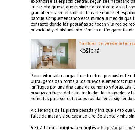
expandirse al espacio central según sea necesario par
un recinto grueso que minimiza el contacto visual con
gran abertura en el lado de la calle donde el espacio
parque. Complementando esta mirada, a medida que la
contacto donde las pestañas se tocan y la red se reba
privacidad y el aislamiento térmico están garantizado
También te puede interes
Košická
Para evitar sobrecargar la estructura preexistente o
ultraligeros dan forma a los nuevos elementos: núcl
ignífugos por una fina capa de cemento y fibras. Las 
produzcan fuera del sitio -incluidos los acabados y 
normales para ser colocados rápidamente siguiendo 
A diferencia de la piedra pesada y fría que evitó que 
falta de masa y a su capa de aire. Se sienta y mira si
Visitá la nota original en inglés >
http://arqa.com/