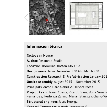
Información técnica
Cyclopean House
Author
: Ensamble Studio
Location
: Brookline, Boston, MA, USA
Design years
: from December 2014 to March 2015
Construction Research & Prefabrication
: January 20
Onsite Assembly
: August 2015 – November 2015
Principals
: Antón García-Abril & Debora Mesa
Project team
: Javier Cuesta, Ricardo Sanz, Borja Soria
Fernández, Federica Zunino, Marian Stanislav, Chung-W
Structural engineer
: Jesús Huerga
General Contractor
: Materia Inorgánica S.L.