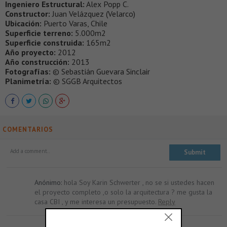
Ingeniero Estructural:
Alex Popp C.
Constructor:
Juan Velázquez (Velarco)
Ubicación:
Puerto Varas, Chile
Superficie terreno:
5.000m2
Superficie construida:
165m2
Año proyecto:
2012
Año construcción:
2013
Fotografías:
© Sebastián Guevara Sinclair
Planimetría:
© SGGB Arquitectos
COMENTARIOS
Anónimo:
hola Soy Karin Schwerter , no se si ustedes hacen
el proyecto completo ,o solo la arquitectura ? me gusta la
casa CBI , y me interesa un presupuesto.
Reply