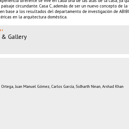
xperiencia diferente se vive en cada una de las alas de la casa, ya q
l paisaje circundante. Casa C, además de ser un nuevo concepto de la 
 en base a los resultados del departamento de investigación de ABI
éricas en la arquitectura doméstica.
ar
 & Gallery
o Ortega, Juan Manuel Gómez, Carlos García, Sidharth Ninan, Arshad Khan