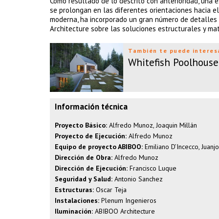
Como resultado de lo descrito con anterioridad, una e
se prolongan en las diferentes orientaciones hacia e
moderna, ha incorporado un gran número de detalles
Architecture sobre las soluciones estructurales y mat
También te puede interes
Whitefish Poolhouse
Información técnica
Proyecto Básico:
Alfredo Munoz, Joaquin Millán
Proyecto de Ejecución:
Alfredo Munoz
Equipo de proyecto ABIBOO:
Emiliano D’Incecco, Juanj
Dirección de Obra:
Alfredo Munoz
Dirección de Ejecución:
Francisco Luque
Seguridad y Salud:
Antonio Sanchez
Estructuras:
Oscar Teja
Instalaciones:
Plenum Ingenieros
Iluminación:
ABIBOO Architecture