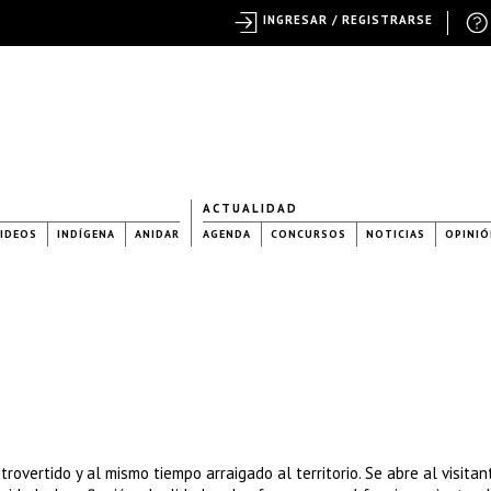
INGRESAR / REGISTRARSE
ACTUALIDAD
IDEOS
INDÍGENA
ANIDAR
AGENDA
CONCURSOS
NOTICIAS
OPINIÓ
overtido y al mismo tiempo arraigado al territorio. Se abre al visitan