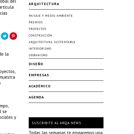
lobal del
ARQUITECTURA
articula
cias
PAISAJE Y MEDIO AMBIENTE
PREMIOS
PROYECTOS
CONSTRUCCIÓN
ARQUITECTURA SUSTENTABLE
INTERIORISMO
de la
URBANISMO
DISEÑO
oyectos,
EMPRESAS
emuestra
s
ACADÉMICO
AGENDA
empo,
l se
ociales y
SUSCRIBITE AL ARQA NEWS
Todas las semanas te enviaremos una