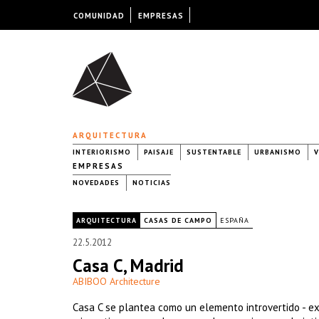
COMUNIDAD
EMPRESAS
ARQUITECTURA
INTERIORISMO
PAISAJE
SUSTENTABLE
URBANISMO
V
EMPRESAS
NOVEDADES
NOTICIAS
|
ARQUITECTURA
CASAS DE CAMPO
ESPAÑA
22.5.2012
Casa C, Madrid
ABIBOO Architecture
Casa C se plantea como un elemento introvertido - extr