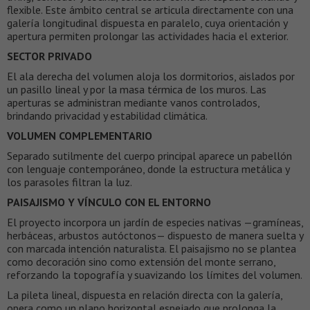
flexible. Este ámbito central se articula directamente con una
galería longitudinal dispuesta en paralelo, cuya orientación y
apertura permiten prolongar las actividades hacia el exterior.
SECTOR PRIVADO
El ala derecha del volumen aloja los dormitorios, aislados por
un pasillo lineal y por la masa térmica de los muros. Las
aperturas se administran mediante vanos controlados,
brindando privacidad y estabilidad climática.
VOLUMEN COMPLEMENTARIO
Separado sutilmente del cuerpo principal aparece un pabellón
con lenguaje contemporáneo, donde la estructura metálica y
los parasoles filtran la luz.
PAISAJISMO Y VÍNCULO CON EL ENTORNO
El proyecto incorpora un jardín de especies nativas —gramíneas,
herbáceas, arbustos autóctonos— dispuesto de manera suelta y
con marcada intención naturalista. El paisajismo no se plantea
como decoración sino como extensión del monte serrano,
reforzando la topografía y suavizando los límites del volumen.
La pileta lineal, dispuesta en relación directa con la galería,
opera como un plano horizontal espejado que prolonga la