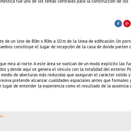
doméstica fue uno de los temas centrales para la construcción de los
e de un lote de 80m x 80m a 10 m de la línea de edificación. Un port
re ambos constituye el lugar de recepción de la casa de donde parten 
que mira al norte. A este área se vuelcan de un modo explícito las f
os y desde aquí se genera el vínculo con la totalidad del exterior. Po
r medio de aberturas más reducidas que aseguran el carácter sólido y
xpresiva pretende alcanzar cualidades espaciales antes que formales y
 lugar de entender la experiencia como el resultado de la ausencia 
ar