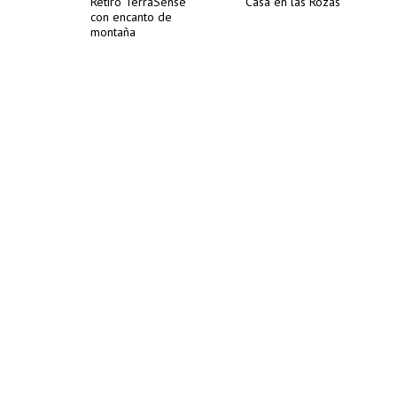
Retiro TerraSense
Casa en las Rozas
con encanto de
montaña