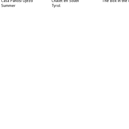
Casa Panoší Újezd
Chalet en South
The Box in the 
Summer
Tyrol