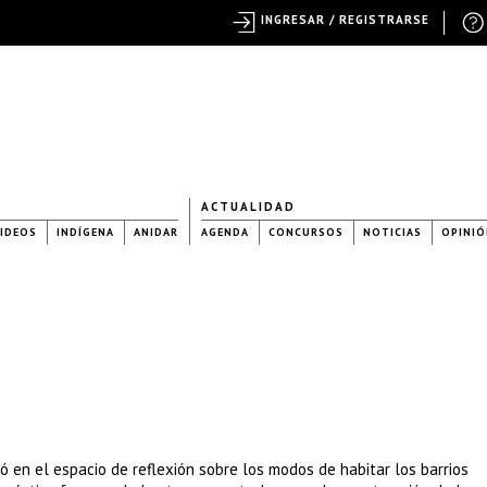
INGRESAR / REGISTRARSE
ACTUALIDAD
IDEOS
INDÍGENA
ANIDAR
AGENDA
CONCURSOS
NOTICIAS
OPINIÓ
ó en el espacio de reflexión sobre los modos de habitar los barrios