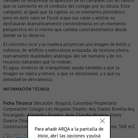
que se convierte en el símbolo del colegio por su altura. Este
campanil, al igual que la capilla, es un elemento prismático,
pero en este caso se forzó a que sus caras y aristas se
desfasaran dramáticamente convirtiéndolo en un elemento
perspectivo en sí mismo que cambia constantemente desde
donde se lo observe.
El concreto ocre y la madera proyectan una imagen de brillo y
nobleza, de artificio y naturaleza enlazada, de textura y beta,
nuevamente dualidades análogas del ser humano y de los
recursos naturales que lo rodean.
El agua, símbolo de tranquilidad, ayuda también a que la
imagen se repita y reitere, a que se distorsione, y a que su
densidad se desvanezca.
INFORMACIÓN TÉCNICA
Ficha Técnica
Ubicación: Bogotá, Colombia Propietario:
Corporación Colegio Los Nogales Diseño: Arq. Daniel Bonilla Arq.
Encargado: Alejandro Borrero, Arqs. Claudia Monroy, Jhony
Duarte Diseñador estructural: Ing. Hernán Sandoval
Constructor: Arq. Jaime Pizarro Fecha: 2000/2001 Area: 368 m2