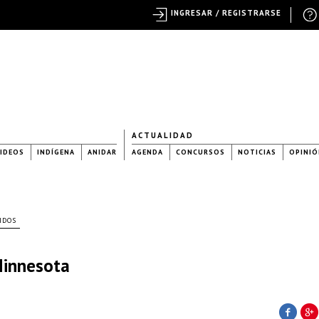
INGRESAR / REGISTRARSE
ACTUALIDAD
IDEOS
INDÍGENA
ANIDAR
AGENDA
CONCURSOS
NOTICIAS
OPINIÓ
IDOS
Minnesota