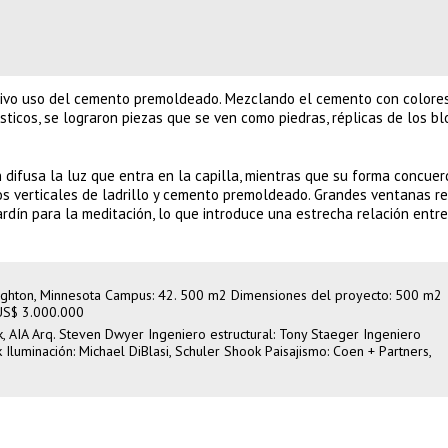
tivo uso del cemento premoldeado. Mezclando el cemento con colores
ásticos, se lograron piezas que se ven como piedras, réplicas de los b
n difusa la luz que entra en la capilla, mientras que su forma concuer
nos verticales de ladrillo y cemento premoldeado. Grandes ventanas r
jardín para la meditación, lo que introduce una estrecha relación entre
righton, Minnesota Campus: 42. 500 m2 Dimensiones del proyecto: 500 m2
 US$ 3.000.000
k, AIA Arq. Steven Dwyer Ingeniero estructural: Tony Staeger Ingeniero
Iluminación: Michael DiBlasi, Schuler Shook Paisajismo: Coen + Partners,