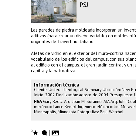
PSJ
Las paredes de piedra moldeada incorporan un inven
aditivos (para crear un diseño variable) en moldes pl
originales de Travertino italiano.
Aletas de vidrio en el exterior del muro-cortina hace
vocabulario de los edificios del campus, con sus pla
al edificio con el campus, el gran jardín central y un 
capilla y la naturaleza.
Información técnica
Cliente: United Theological Seminary Ubicación: New B
Inicio: 2002 Finalización: agosto de 2004 Presupuesto:
HGA
Gary Reetz Arq. Joan M. Soranno, AIA Arq. John Coo
mecánico: Lance Kempf Ingeniero eléctrico: Jim Moravek 
Minneapolis, Minnesota Fotografías: Paul Warchol
0