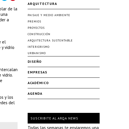
ARQUITECTURA
blar de la
r una
PAISAJE Y MEDIO AMBIENTE
der a
PREMIOS
PROYECTOS
CONSTRUCCIÓN
ARQUITECTURA SUSTENTABLE
e el
y vidrio
INTERIORISMO
URBANISMO
DISEÑO
intercalan
EMPRESAS
vidrio.
de
ACADÉMICO
AGENDA
os y los
edes del
SUSCRIBITE AL ARQA NEWS
Todas las semanas te enviaremos una