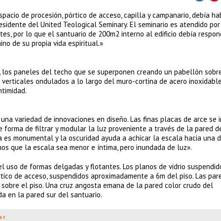
spacio de procesión, pórtico de acceso, capilla y campanario, debía ha
residente del United Teological Seminary. El seminario es atendido po
es, por lo que el santuario de 200m2 interno al edificio debía respon
no de su propia vida espiritual.»
os, los paneles del techo que se superponen creando un pabellón sobr
 verticales ondulados a lo largo del muro-cortina de acero inoxidable 
ntimidad.
una variedad de innovaciones en diseño. Las finas placas de arce se 
 forma de filtrar y modular la luz proveniente a través de la pared de 
a es monumental y la oscuridad ayuda a achicar la escala hacia una 
imos que la escala sea menor e íntima, pero inundada de luz».
l uso de formas delgadas y flotantes. Los planos de vidrio suspendid
rtico de acceso, suspendidos aproximadamente a 6m del piso. Las par
sobre el piso. Una cruz angosta emana de la pared color crudo del
a en la pared sur del santuario.
ar