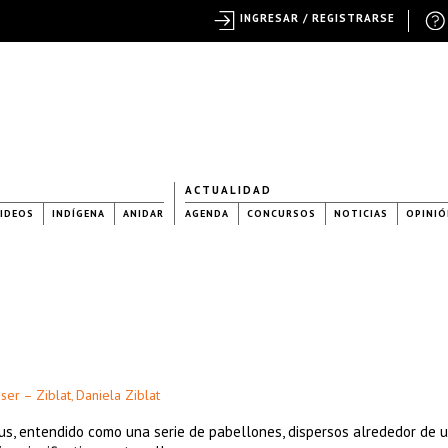
INGRESAR / REGISTRARSE
ACTUALIDAD
IDEOS
INDÍGENA
ANIDAR
AGENDA
CONCURSOS
NOTICIAS
OPINIÓ
ser – Ziblat
Daniela Ziblat
,
s, entendido como una serie de pabellones, dispersos alrededor de 