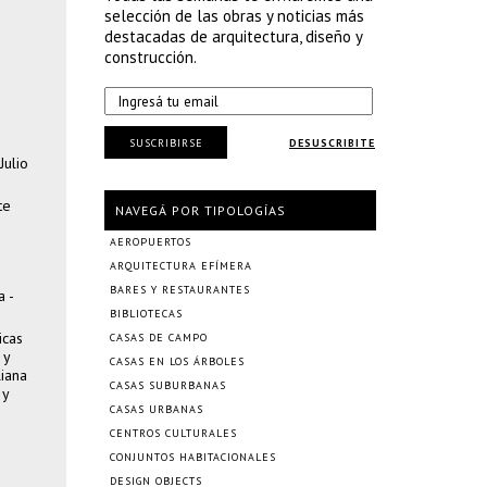
selección de las obras y noticias más
destacadas de arquitectura, diseño y
construcción.
SUSCRIBIRSE
DESUSCRIBITE
Julio
te
NAVEGÁ POR TIPOLOGÍAS
AEROPUERTOS
ARQUITECTURA EFÍMERA
BARES Y RESTAURANTES
 -
BIBLIOTECAS
icas
CASAS DE CAMPO
 y
CASAS EN LOS ÁRBOLES
liana
CASAS SUBURBANAS
 y
CASAS URBANAS
CENTROS CULTURALES
CONJUNTOS HABITACIONALES
DESIGN OBJECTS