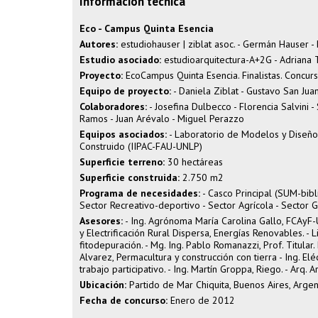
Información técnica
Eco - Campus Quinta Esencia
Autores:
estudiohauser | ziblat asoc. - Germán Hauser - 
Estudio asociado:
estudioarquitectura-A+2G - Adriana 
Proyecto:
EcoCampus Quinta Esencia. Finalistas. Concurs
Equipo de proyecto:
- Daniela Ziblat - Gustavo San Ju
Colaboradores:
- Josefina Dulbecco - Florencia Salvini - 
Ramos - Juan Arévalo - Miguel Perazzo
Equipos asociados:
- Laboratorio de Modelos y Diseño 
Construido (IIPAC-FAU-UNLP)
Superficie terreno:
30 hectáreas
Superficie construida:
2.750 m2
Programa de necesidades:
- Casco Principal (SUM-bibl
Sector Recreativo-deportivo - Sector Agrícola - Sector
Asesores:
- Ing. Agrónoma María Carolina Gallo, FCAyF-U
y Electrificación Rural Dispersa, Energías Renovables. - 
fitodepuración. - Mg. Ing. Pablo Romanazzi, Prof. Titular. 
Alvarez, Permacultura y construcción con tierra - Ing. Eléc
trabajo participativo. - Ing. Martín Groppa, Riego. - Arq. A
Ubicación:
Partido de Mar Chiquita, Buenos Aires, Argen
Fecha de concurso:
Enero de 2012