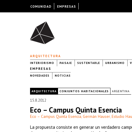
COMUNIDAD
EMPRESAS
ARQUITECTURA
INTERIORISMO
PAISAJE
SUSTENTABLE
URBANISMO
V
EMPRESAS
NOVEDADES
NOTICIAS
|
ARQUITECTURA
CONJUNTOS HABITACIONALES
ARGENTINA
15.8.2012
Eco – Campus Quinta Esencia
Eco – Campus Quinta Esencia
Germán Hauser
Estudio Hau
,
,
La propuesta consiste en generar un verdadero campu