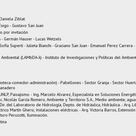
Daniela Ziblat
Toigo - Gustavo San Juan
o por invitación
an - Germán Hauser - Lucas Wetzels
Sofía Superti - Julieta Bianchi - Graciano San Juan - Emanuel Perez Carrera - 
Ambiental (LAMbDA-λ) - Instituto de Investigaciones y Políticas del Ambien
ioteca-comedor-administración) - Pabellones - Sector Granja - Sector Huerta
 Ganadero
NLP, Paisajismo. - Ing. Marcelo Alvarez, Especialista en Soluciones Energét
Lic. Nicolás García Romero, Ambiente y Territorio S.A., Medio ambiente, agua
Dir. del Laboratorio de Hidrología, Depto. de Hidráulica, Hidráulica. - Arq. Li
trico Martín Ghersi, Instalaciones eléctricas. - Arq. Victoria Barros, Extensión
rturo Peruzotti, Iluminación.
tina