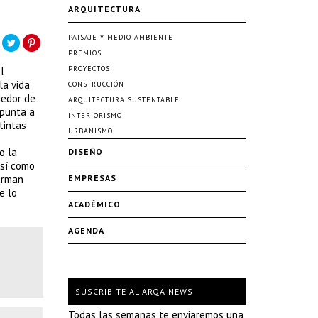
ARQUITECTURA
PAISAJE Y MEDIO AMBIENTE
PREMIOS
PROYECTOS
l
la vida
CONSTRUCCIÓN
dedor de
ARQUITECTURA SUSTENTABLE
apunta a
INTERIORISMO
tintas
URBANISMO
o la
DISEÑO
así como
forman
EMPRESAS
e lo
ACADÉMICO
AGENDA
SUSCRIBITE AL ARQA NEWS
Todas las semanas te enviaremos una