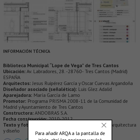
INFORMACIÓN TÉCNICA
Biblioteca Municipal “Lope de Vega” de Tres Cantos
Ubicación:
Av. Labradores, 28. -28760- Tres Cantos (Madrid)
ESPAÑA
Arquitectos:
Jesus Ruipérez García y Oscar Cuevas Argandoña
Diseñador asociado (señalética):
Luis Glez. Adalid
Aparejadora:
María García de Lamo
Promotor:
Programa PRISMA 2008-11 de la Comunidad de
Madrid y Ayuntamiento de Tres Cantos
Constructora:
ANDOBRAS S.A.
Fecha construcción:
2010-2012
Texto y fotografías:
© 2012 RUIPEREZ-CUEVAS. Arquitectura
y diseño