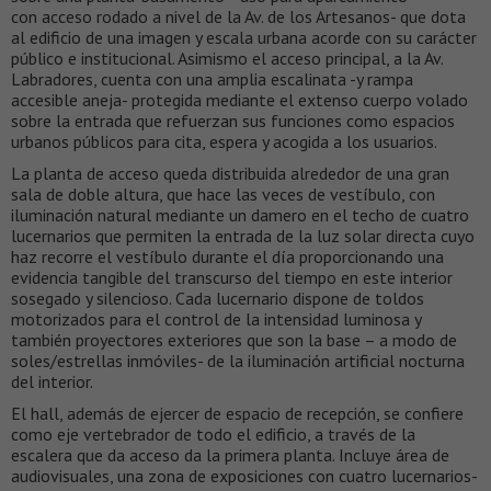
con acceso rodado a nivel de la Av. de los Artesanos- que dota
al edificio de una imagen y escala urbana acorde con su carácter
público e institucional. Asimismo el acceso principal, a la Av.
Labradores, cuenta con una amplia escalinata -y rampa
accesible aneja- protegida mediante el extenso cuerpo volado
sobre la entrada que refuerzan sus funciones como espacios
urbanos públicos para cita, espera y acogida a los usuarios.
La planta de acceso queda distribuida alrededor de una gran
sala de doble altura, que hace las veces de vestíbulo, con
iluminación natural mediante un damero en el techo de cuatro
lucernarios que permiten la entrada de la luz solar directa cuyo
haz recorre el vestíbulo durante el día proporcionando una
evidencia tangible del transcurso del tiempo en este interior
sosegado y silencioso. Cada lucernario dispone de toldos
motorizados para el control de la intensidad luminosa y
también proyectores exteriores que son la base – a modo de
soles/estrellas inmóviles- de la iluminación artificial nocturna
del interior.
El hall, además de ejercer de espacio de recepción, se confiere
como eje vertebrador de todo el edificio, a través de la
escalera que da acceso da la primera planta. Incluye área de
audiovisuales, una zona de exposiciones con cuatro lucernarios-