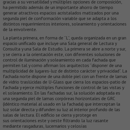
gracias a su versatilidad y múltiples opciones de composición,
ha permitido además de un importante ahorro de tiempo
generar atractivos espacios acristalados matizados por una
segunda piel de conformación variable que se adapta a los
distintos requerimientos interiores, soleamiento y orientaciones
de la envolvente.
La planta primera, en forma de “L”, queda organizada en un gran
espacio unificado que incluye una Sala general de Lectura y
Consulta y una Sala de Estudio. La primera se abre a norte y sur,
y se cierra a la orientación este, con diferentes soluciones de
control de iluminación y soleamiento en cada fachada que
permiten tal y como afirman los arquitectos “disponer de una
multiplicidad de lugares-luz de distinto carácter y privacidad”. La
fachada norte dispone de una doble piel con un frente de lamas
de vidrio traslúcidas de U-Glass que cierra los espacios-patio de
fachada y ejerce múltiples funciones de control de las vistas y
el soleamiento. En las fachadas sur, la solución adoptada es
una segunda piel de lamas corpóreas horizontales de GRC
(idéntico material al usado en la fachada) que interceptan la
luz solar directa y difunden su luz al interior profundo de las
salas de lectura. El edificio se cierra y protege en
sus orientaciones este y oeste filtrando la luz rasante
mediante rasgaduras, lucernarios y celosías