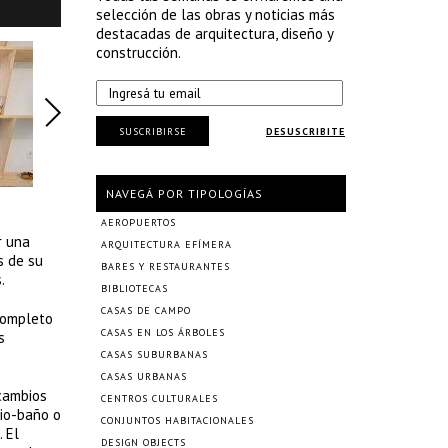
selección de las obras y noticias más
destacadas de arquitectura, diseño y
construcción.
SUSCRIBIRSE
DESUSCRIBITE
NAVEGÁ POR TIPOLOGÍAS
AEROPUERTOS
r una
ARQUITECTURA EFÍMERA
s de su
BARES Y RESTAURANTES
.
BIBLIOTECAS
CASAS DE CAMPO
 completo
CASAS EN LOS ÁRBOLES
s
CASAS SUBURBANAS
CASAS URBANAS
 cambios
CENTROS CULTURALES
tio-baño o
CONJUNTOS HABITACIONALES
. El
DESIGN OBJECTS