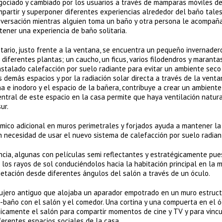
gociado y cambiado por los usuarios a través de mamparas móviles d
mpartir y superponer diferentes experiencias alrededor del baño tale
onversación mientras alguien toma un baño y otra persona le acompañ
tener una experiencia de baño solitaria.
itario, justo frente a la ventana, se encuentra un pequeño invernader
 diferentes plantas; un caucho, un ficus, varios filodendros y marantas
instalado calefacción por suelo radiante para evitar un ambiente seco
s demás espacios y por la radiación solar directa a través de la venta
a e inodoro y el espacio de la bañera, contribuye a crear un ambient
entral de este espacio en la casa permite que haya ventilación natur
ur.
érmico adicional en muros perimetrales y forjados ayuda a mantener la
in necesidad de usar el nuevo sistema de calefacción por suelo radian
cia, algunas con películas semi reflectantes y estratégicamente pue
 los rayos de sol conduciéndolos hacia la habitación principal en la 
getación desde diferentes ángulos del salón a través de un óculo.
gujero antiguo que alojaba un aparador empotrado en un muro estruct
o-baño con el salón y el comedor. Una cortina y una compuerta en el 
ínicamente el salón para compartir momentos de cine y TV y para vincu
ferentes espacios sociales de la casa.