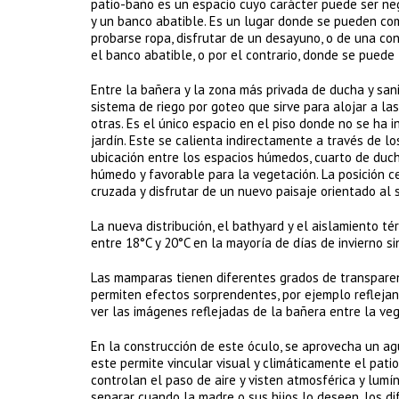
patio-baño es un espacio cuyo carácter puede ser ne
y un banco abatible. Es un lugar donde se pueden co
probarse ropa, disfrutar de un desayuno, o de una c
el banco abatible, o por el contrario, donde se puede 
Entre la bañera y la zona más privada de ducha y san
sistema de riego por goteo que sirve para alojar a las
otras. Es el único espacio en el piso donde no se ha 
jardín. Este se calienta indirectamente a través de lo
ubicación entre los espacios húmedos, cuarto de duch
húmedo y favorable para la vegetación. La posición c
cruzada y disfrutar de un nuevo paisaje orientado al s
La nueva distribución, el bathyard y el aislamiento t
entre 18°C y 20°C en la mayoría de días de invierno s
Las mamparas tienen diferentes grados de transparen
permiten efectos sorprendentes, por ejemplo reflejan
ver las imágenes reflejadas de la bañera entre la ve
En la construcción de este óculo, se aprovecha un a
este permite vincular visual y climáticamente el pati
controlan el paso de aire y visten atmosférica y lum
separar cuando la madre o sus hijos lo deseen, los di