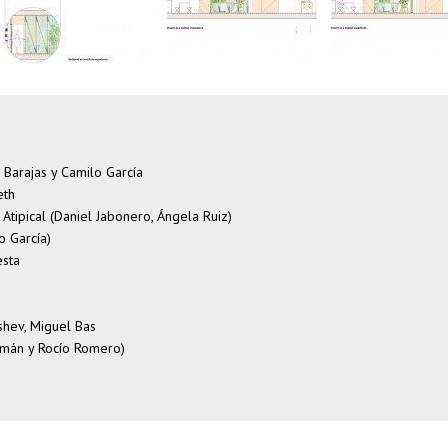
Barajas y Camilo García
eth
Atipical (Daniel Jabonero, Ángela Ruiz)
o García)
esta
hev, Miguel Bas
zmán y Rocío Romero)