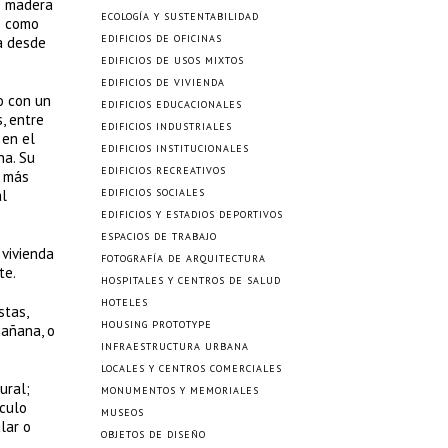
e madera
ECOLOGÍA Y SUSTENTABILIDAD
s como
EDIFICIOS DE OFICINAS
a desde
EDIFICIOS DE USOS MIXTOS
EDIFICIOS DE VIVIENDA
o con un
EDIFICIOS EDUCACIONALES
, entre
EDIFICIOS INDUSTRIALES
 en el
EDIFICIOS INSTITUCIONALES
na. Su
EDIFICIOS RECREATIVOS
e más
al
EDIFICIOS SOCIALES
EDIFICIOS Y ESTADIOS DEPORTIVOS
ESPACIOS DE TRABAJO
 vivienda
FOTOGRAFÍA DE ARQUITECTURA
te.
HOSPITALES Y CENTROS DE SALUD
HOTELES
stas,
HOUSING PROTOTYPE
mañana, o
INFRAESTRUCTURA URBANA
LOCALES Y CENTROS COMERCIALES
ural;
MONUMENTOS Y MEMORIALES
óculo
MUSEOS
lar o
OBJETOS DE DISEÑO