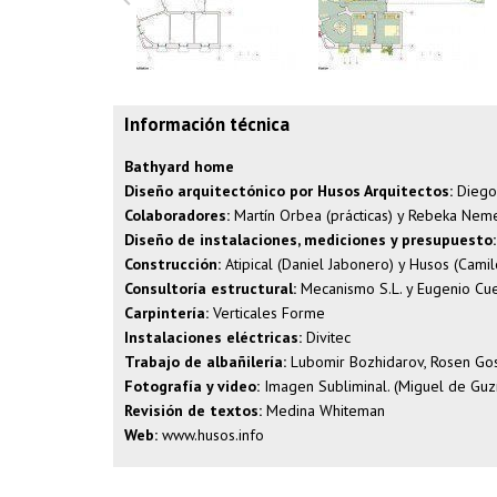
Información técnica
Bathyard home
Diseño arquitectónico por Husos Arquitectos:
Diego 
Colaboradores:
Martín Orbea (prácticas) y Rebeka Nem
Diseño de instalaciones, mediciones y presupuesto:
Construcción:
Atipical (Daniel Jabonero) y Husos (Camil
Consultoría estructural:
Mecanismo S.L. y Eugenio Cu
Carpintería:
Verticales Forme
Instalaciones eléctricas:
Divitec
Trabajo de albañilería:
Lubomir Bozhidarov, Rosen Gos
Fotografía y video:
Imagen Subliminal. (Miguel de Gu
Revisión de textos:
Medina Whiteman
Web:
www.husos.info