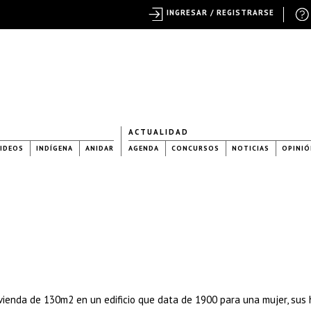
INGRESAR / REGISTRARSE
ACTUALIDAD
IDEOS
INDÍGENA
ANIDAR
AGENDA
CONCURSOS
NOTICIAS
OPINIÓ
vienda de 130m2 en un edificio que data de 1900 para una mujer, sus h