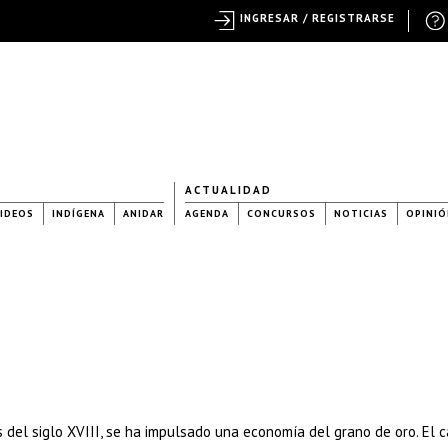
INGRESAR / REGISTRARSE
ACTUALIDAD
IDEOS
INDÍGENA
ANIDAR
AGENDA
CONCURSOS
NOTICIAS
OPINIÓ
s del siglo XVIII, se ha impulsado una economía del grano de oro. El 