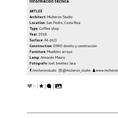
Información técnica
ARTLEE
Architect
: Micheron Studio
Location
: San Pedro, Costa Rica
Type
: Coffee shop
Year
: 2018
Surface
: 46 (m2)
Construction
: DIWO diseño y construcción
Furniture
: Muebles arroyo
Lamp
: Almacén Mauro
Fotógrafo
:
Joel Jimenez Jara
/micheronstudio
@micheron_studio
www.micheron
0