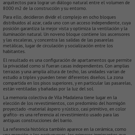
arquitectos para lograr un diálogo natural entre el volumen de
8000 m2 de la construcción y su entorno.
Para ello, decidieron dividir el complejo en ocho bloques
distribuidos al azar, cada uno con un acceso independiente, cuya
posición garantiza la mejor vista y optimiza la ventilación y la
iluminación natural. Un noveno bloque contiene los ascensores
y las escaleras, y concentra las salidas de las pasarelas
metálicas, lugar de circulación y socialización entre los
habitantes.
El resultado es una configuración de apartamentos que permite
la privacidad como si fueran casas independientes. Con amplias
terrazas y una amplia altura de techo, las unidades varían de
estudio a triplex y pueden tener diferentes diseños. La zona
compartida en los pisos superiores, y en particular las pasarelas,
están ventiladas y bañadas por la luz del sol.
La memoria colectiva de Vila Madalena tiene lugar en la
elección de los revestimientos, con predominio del hormigón
proyectado -material áspero y rústico, casi primitivo, en color
grafito- es una referencia al revestimiento usado para las
antiguas construcciones del barrio.
La referencia histórica también aparece en la cerámica, como
una mención a los portugueses, los primeros inmigrantes que