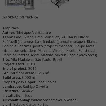
INFORMACIÓN TÉCNICA
Arapiraca
Author:
Triptyque Architecture
Team:
Carol Bueno, Greg Bousquet, Gui Sibaud, Olivier
Raffaelli (partners); Luiz Trindade (general manager); Bianca
Coelho e Beatriz Hipólito (projects manager); Felipe Alves
(visual comunication); Marcella Verardo, Murillo Fantinatti,
Pedro de Mattos, André Mathias, Vinicius Capela (architects)
Site:
Vila Madalena, São Paulo, Brazil
Project start:
2010
End of project:
2016
Ground-floor area:
1.633 m²
Build area:
8.000 m²
Property developer:
Idea!Zarvos
Landscape:
Rodrigo Oliveira
Structure:
Gama Z
Installation:
Tesis
Air conditioning:
Willem Sheepmaker & Assoc.
Light:
Estudio Carlos Fortes