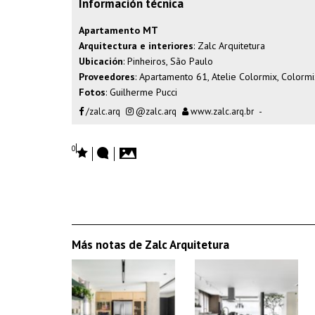
Información técnica
Apartamento MT
Arquitectura e interiores
: Zalc Arquitetura
Ubicación
: Pinheiros, São Paulo
Proveedores
: Apartamento 61, Atelie Colormix, Colorm
Fotos
: Guilherme Pucci
/zalc.arq
@zalc.arq
www.zalc.arq.br
-
0
Más notas de Zalc Arquitetura