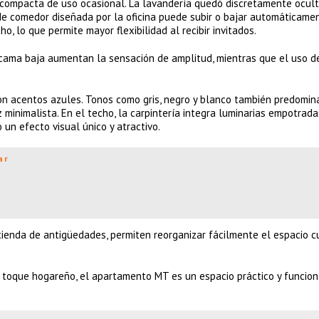
 compacta de uso ocasional. La lavandería quedó discretamente ocul
a de comedor diseñada por la oficina puede subir o bajar automáticame
, lo que permite mayor flexibilidad al recibir invitados.
na cama baja aumentan la sensación de amplitud, mientras que el uso 
n acentos azules. Tonos como gris, negro y blanco también predomin
 minimalista. En el techo, la carpintería integra luminarias empotrada
un efecto visual único y atractivo.
ar
 tienda de antigüedades, permiten reorganizar fácilmente el espacio 
 toque hogareño, el apartamento MT es un espacio práctico y funcion