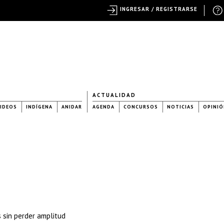
INGRESAR / REGISTRARSE
ACTUALIDAD
IDEOS
INDÍGENA
ANIDAR
AGENDA
CONCURSOS
NOTICIAS
OPINIÓ
 sin perder amplitud