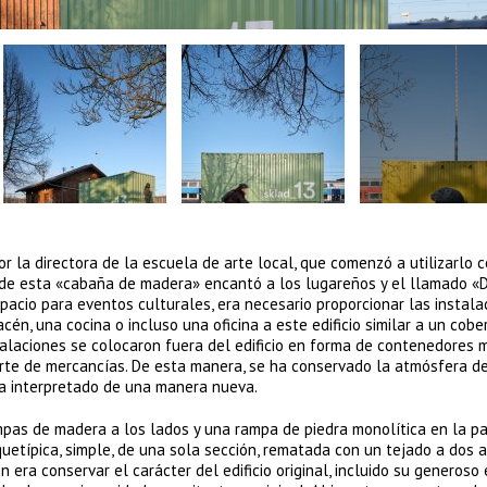
or la directora de la escuela de arte local, que comenzó a utilizarlo 
ad de esta «cabaña de madera» encantó a los lugareños y el llamado «
spacio para eventos culturales, era necesario proporcionar las instala
n, una cocina o incluso una oficina a este edificio similar a un cober
instalaciones se colocaron fuera del edificio en forma de contenedores 
rte de mercancías. De esta manera, se ha conservado la atmósfera d
ha interpretado de una manera nueva.
ampas de madera a los lados y una rampa de piedra monolítica en la p
quetípica, simple, de una sola sección, rematada con un tejado a dos 
n era conservar el carácter del edificio original, incluido su generoso