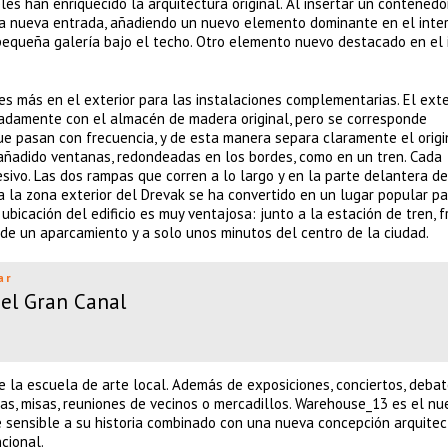
bles han enriquecido la arquitectura original. Al insertar un contenedo
na nueva entrada, añadiendo un nuevo elemento dominante en el interi
equeña galería bajo el techo. Otro elemento nuevo destacado en el i
es más en el exterior para las instalaciones complementarias. El exte
damente con el almacén de madera original, pero se corresponde
e pasan con frecuencia, y de esta manera separa claramente el origi
 añadido ventanas, redondeadas en los bordes, como en un tren. Cada
vo. Las dos rampas que corren a lo largo y en la parte delantera del
 la zona exterior del Drevak se ha convertido en un lugar popular pa
 ubicación del edificio es muy ventajosa: junto a la estación de tren, f
de un aparcamiento y a solo unos minutos del centro de la ciudad.
ar
el Gran Canal
de la escuela de arte local. Además de exposiciones, conciertos, debat
as, misas, reuniones de vecinos o mercadillos. Warehouse_13 es el nu
e sensible a su historia combinado con una nueva concepción arquitec
cional.