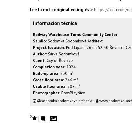
Leé la nota original en inglés >
https://arqa.com/e
Información técnica
Railway Warehouse Turns Community Center
Studio:
Sodomka Sodomková Architekti
Project location:
Pod Lipami 265, 252 30 Řevnice; Cze
Author:
Šárka Sodomková
Client:
City of Řevnice
Completion year:
2024
Built-up area:
230 m²
Gross floor area:
246 m²
Usable floor area:
207 m²
Photographer:
BoysPlayNice
@sodomka.sodomkova.architekti
www.sodomka-archi
0