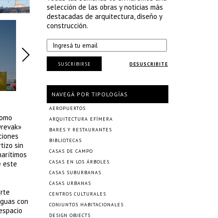
selección de las obras y noticias más
destacadas de arquitectura, diseño y
construcción.
SUSCRIBIRSE
DESUSCRIBITE
NAVEGÁ POR TIPOLOGÍAS
AEROPUERTOS
como
ARQUITECTURA EFÍMERA
Drevak»
BARES Y RESTAURANTES
ciones
BIBLIOTECAS
tizo sin
CASAS DE CAMPO
marítimos
CASAS EN LOS ÁRBOLES
e este
CASAS SUBURBANAS
CASAS URBANAS
arte
CENTROS CULTURALES
aguas con
CONJUNTOS HABITACIONALES
 espacio
DESIGN OBJECTS