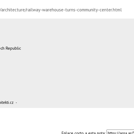
n/architecture/railway-warehouse-turns-community-center.html
ch Republic
tekti.cz
-
Enlace corto a esta nota: