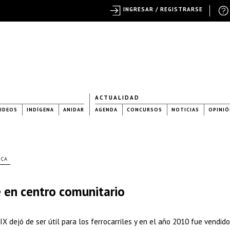
INGRESAR / REGISTRARSE
ACTUALIDAD
IDEOS
INDÍGENA
ANIDAR
AGENDA
CONCURSOS
NOTICIAS
OPINIÓ
ECA
e en centro comunitario
IX dejó de ser útil para los ferrocarriles y en el año 2010 fue vendid