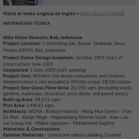
Visitá el texto original en inglés >
http://bit.ly/1j1O9rB
INFORMACIÓN TÉCNICA
Alila Villas Uluwatu, Bali, Indonesia
Project Location:
Jl Belimbing Sari, Banjar Tambiyak, Desa
Pecatu 80364, Bali, Indonesia
Project Dates Design Inception:
October 2003
Start of
Construction: June 2005
Completed:
1 June 2009 (soft opening)
Project Cost:
WOHA is the design consultant and Contract
Administration is not included in WOHA’s scope. S$100 million
Project Size Gross Floor Area:
26,595 sqm. (excluding walls,
gardens, walkways, circulation, pool decks, and paved areas.)
Built up Area:
58,635 sqm.
Plot Area:
144642 sqm.
Architects:
WOHA - Richard Hassell - Wong Mun Summ - Chan
Ee Mun - Ranjit Wagh - Mappaudang Ridwan Saleh - Alan Lau -
Lai Soong Hai - Miikka Leppanen - Muhammad Sagitha
Materials & Construction
Exterior Materials
- Limestone rubble cladding, Crushed