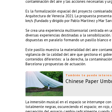
contaminación del aire y las acciones necesarias y ur
Es la formalización espacial del proyecto comisariado
Arquitectura de Venecia 2021. La propuesta presenta
km/s (fundado y dirigido por Pablo Martínez y Mar San
Se crea una experiencia multisensorial centrada en u
diversas experiencias destinadas a la sensibilización
dispuestas en paralelo formando un pasillo blanco e 
Este pasillo muestra la materialidad del aire contami
vigilancia de la calidad del aire que gestiona el gob
contenidos diferentes: a la derecha, la contaminación
Barcelona y propuestas de actuación.
También te puede interes
Chinese Paper Umbrell
La inmersión musical en el espacio se interrumpe con
totalmente negras, oscureciendo el espacio; en rojo,
percepción del espacio cambia radicalmente cuando l