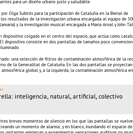
gentes para un diseño urbano justo y saludable.
 por Olga Subirós para la participación de Cataluña en la Bienal de
 los resultados de la investigación urbana encargada al equipo de 30
tamaria) y la investigación musical encargada a Maria Arnal y John Ta
n dispositivo colgado en el centro del espacio, que actúa como catal
. El dispositivo consiste en dos pantallas de tamaños poco convencio
iluminado.
nado: una selección de filtros de contaminación atmosférica de la re
ierno de la Generalitat de Cataluña. En las dos pantallas se proyectan
 atmosférica global y, a la izquierda, la contaminación atmosférica en
ar
a: inteligencia, natural, artificial, colectivo
 tres breves momentos de silencio en los que las pantallas se vuelv
 creando un momento de alarma; y en blanco, inundando el espacio de 
os visitantes empiezan a experimentar sensaciones auditivas no mus