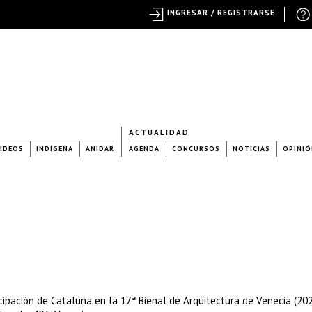
INGRESAR / REGISTRARSE
ACTUALIDAD
IDEOS
INDÍGENA
ANIDAR
AGENDA
CONCURSOS
NOTICIAS
OPINIÓ
cipación de Cataluña en la 17ª Bienal de Arquitectura de Venecia (20