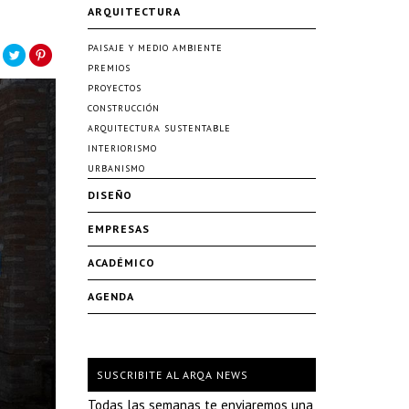
ARQUITECTURA
PAISAJE Y MEDIO AMBIENTE
PREMIOS
PROYECTOS
CONSTRUCCIÓN
ARQUITECTURA SUSTENTABLE
INTERIORISMO
URBANISMO
DISEÑO
EMPRESAS
ACADÉMICO
AGENDA
SUSCRIBITE AL ARQA NEWS
Todas las semanas te enviaremos una