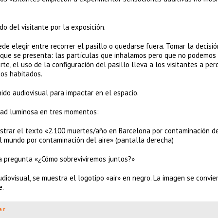
do del visitante por la exposición.
ede elegir entre recorrer el pasillo o quedarse fuera. Tomar la decisi
do que se presenta: las partículas que inhalamos pero que no podemos 
e, el uso de la configuración del pasillo lleva a los visitantes a perc
os habitados.
ido audiovisual para impactar en el espacio.
idad luminosa en tres momentos:
strar el texto «2.100 muertes/año en Barcelona por contaminación de
el mundo por contaminación del aire» (pantalla derecha)
la pregunta «¿Cómo sobreviviremos juntos?»
audiovisual, se muestra el logotipo «air» en negro. La imagen se convie
e.
ar