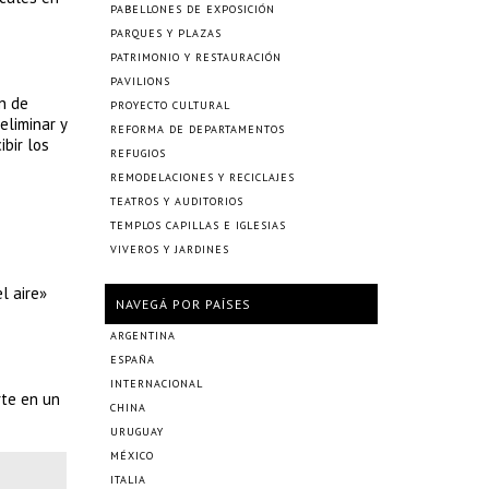
PABELLONES DE EXPOSICIÓN
PARQUES Y PLAZAS
PATRIMONIO Y RESTAURACIÓN
PAVILIONS
ón de
PROYECTO CULTURAL
eliminar y
REFORMA DE DEPARTAMENTOS
ibir los
REFUGIOS
REMODELACIONES Y RECICLAJES
TEATROS Y AUDITORIOS
TEMPLOS CAPILLAS E IGLESIAS
VIVEROS Y JARDINES
l aire»
NAVEGÁ POR PAÍSES
ARGENTINA
ESPAÑA
INTERNACIONAL
rte en un
CHINA
URUGUAY
MÉXICO
ITALIA