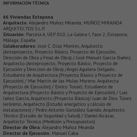
INFORMACIÓN TÉCNICA
66 Viviendas Estepona
Arquitecto
: Alejandro Muñoz Miranda; MUÑOZ MIRANDA
ARQUITECTOS S.L.P.
Situación
: Parcela A, UEP 010, La Galera I, fase 2, Estepona,
Málaga; España
Colaboradores
: José C. Díaz Montes, Arquitecto
(Anteproyecto, Proyecto Básico, Proyecto de Ejecución,
Dirección de Obra y Final de Obra) / José Manuel García Ibañez,
Arquitecto (Anteproyecto, Proyecto Básico, Proyecto de
Ejecución y Dirección de Obra) /Ángel Aguilera Delgado,
Estudiante de Arquitectura (Proyecto Básico y Proyecto de
Ejecución) / Mar Martín de las Mulas Moreno, Arquitecta
(Proyecto de Ejecución) / Enrico Tossici, Estudiante de
Arquitectura (Proyecto Básico y Proyecto de Ejecución) / Luis
Iañez García, Arquitecto (Proyecto Básico)/ Juan de Dios Túnez
Jerónimo, Arquitecto (Estudio energético y cálculo de
instalaciones) / Pedro Antonio González Garrido, Arquitecto
Técnico (Estudio de Seguridad y Salud) / Daniel Alcázar,
Arquitecto Técnico (Medición y Presupuestos)
Director de Obra
: Alejandro Muñoz Miranda
Director de Ejecución
: Manuel Caba