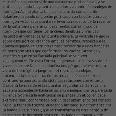
estratificadas, como si de una estructura porticada vista se
tratase, apilando las plantas superiores a modo de bandejas de
hormigón. Así, la planta baja se desarrolla con un jardín
delantero, creando un porche porticado con la estructura de
hormigón visto. Esta planta se levanta respecto de la rasante
de la calle para generar un basamento, con un muro de
hormigón que contiene los jardines, dándoles privacidad
respecto al viandante. En planta primera, la vivienda se apoya
sobre este pórtico, creando amplias terrazas. Respecto a la
planta segunda, la estructura hace referencia a unas bandejas
de hormigón visto que conforman los vuelos laterales y
traseros y que en su fachada principal se vuelven
zigzagueantes. De esta forma, se generan las terrazas de las
viviendas sobre la que se plantea una pérgola de estructura
vista de hormigón a juego con el resto de bandejas,
potenciando los quiebros de los movimientos en sentido
contrario, proporcionando distintas relaciones con el cielo.
Desde la terraza de estas plantas segundas se disfruta una
escalera ascendente hacia un solárium independiente para cada
vivienda. Sobre cada edificación se plantea un ático, en cada
extremo final, conformado por un desplazamiento del forjado
hacia la fachada trasera, quedando limitado superiormente por
la bandeja estructural, que se transforma en otra pérgola de
estructura de hormigón visto en los lados de mayor vuelo.