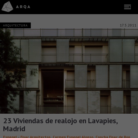
17.5.2011
ARQUITECTURA
23 Viviendas de realojo en Lavapies,
Madrid
,
,
Espegel – Fisac Arquitectos
Carmen Espegel Alonso
Concha Fisac de Ron