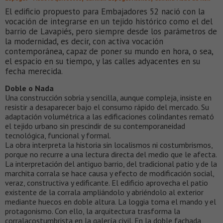
El edificio propuesto para Embajadores 52 nació con la
vocación de integrarse en un tejido histórico como el del
barrio de Lavapiés, pero siempre desde los parámetros de
la modernidad, es decir, con activa vocación
contemporánea, capaz de poner su mundo en hora, o sea,
el espacio en su tiempo, y las calles adyacentes en su
fecha merecida.
Doble o Nada
Una construcción sobria y sencilla, aunque compleja, insiste en
resistir a desaparecer bajo el consumo rápido del mercado. Su
adaptación volumétrica a las edificaciones colindantes remató
el tejido urbano sin prescindir de su contemporaneidad
tecnológica, funcional y formal.
La obra interpreta la historia sin localismos ni costumbrismos,
porque no recurre a una lectura directa del medio que le afecta.
La interpretación del antiguo barrio, del tradicional patio y de la
marchita corrala se hace causa y efecto de modificación social,
veraz, constructiva y edificante. El edificio aprovecha el patio
existente de la corrala ampliándolo y abriéndolo al exterior
mediante huecos en doble altura. La loggia toma el mando y el
protagonismo. Con ello, la arquitectura trasforma la
corralacostumbrista en la galería civil. En la doble fachada