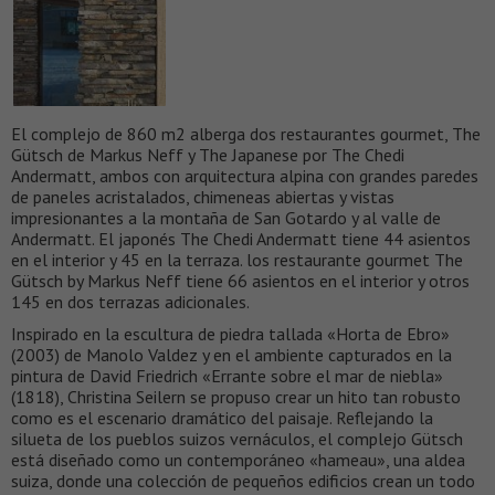
El complejo de 860 m2 alberga dos restaurantes gourmet, The
Gütsch de Markus Neff y The Japanese por The Chedi
Andermatt, ambos con arquitectura alpina con grandes paredes
de paneles acristalados, chimeneas abiertas y vistas
impresionantes a la montaña de San Gotardo y al valle de
Andermatt. El japonés The Chedi Andermatt tiene 44 asientos
en el interior y 45 en la terraza. los restaurante gourmet The
Gütsch by Markus Neff tiene 66 asientos en el interior y otros
145 en dos terrazas adicionales.
Inspirado en la escultura de piedra tallada «Horta de Ebro»
(2003) de Manolo Valdez y en el ambiente capturados en la
pintura de David Friedrich «Errante sobre el mar de niebla»
(1818), Christina Seilern se propuso crear un hito tan robusto
como es el escenario dramático del paisaje. Reflejando la
silueta de los pueblos suizos vernáculos, el complejo Gütsch
está diseñado como un contemporáneo «hameau», una aldea
suiza, donde una colección de pequeños edificios crean un todo