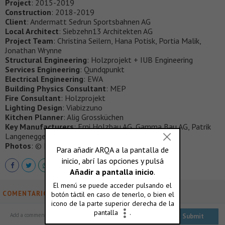
Project
: 2015-2019
Construction
: 2018-2019
Client
: Andermatt Sedrun Sportsbahnen AG
Local Architect
: Siebzehn13 Architekten AG
Project Team
: Christina Seilern, Hana Potisk, Portia Malik,
Jonathan Wrynne
Structural Engineering
: Holzprojekt + IUB Engineering
Services Engineering
: Qundqpunkt
Electrical Engineering
: EWA
Building Physics Consultant
: MEP
Fire Consultant
: Holzprojekt
Lighting Design
: Viabizzuno
Kitchen Planner
: Alig Grossküchen
Key Manufacturers
: Erni Holzbau AG, Gamma Bau AG, Patrik
Langenegger AG
Photos
: © Roland Halbe, Valentin Luthiger
COMENTARIOS