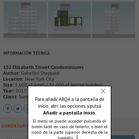
INFORMACIÓN TÉCNICA
152 Elizabeth Street Condominiums
Author:
Gabellini Sheppard
Location:
New York City
Size:
2,000 sf (unit) / 31,000 sf (entire building)
Year:
2017
Client:
Sumaida + Khurana
COMENTARIOS