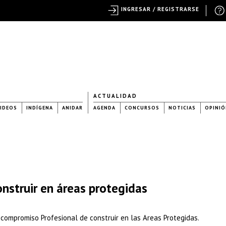
INGRESAR / REGISTRARSE
ACTUALIDAD
IDEOS
INDÍGENA
ANIDAR
AGENDA
CONCURSOS
NOTICIAS
OPINIÓ
nstruir en áreas protegidas
 compromiso Profesional de construir en las Areas Protegidas.