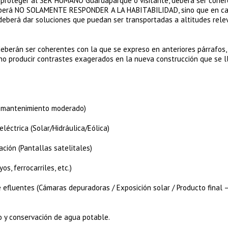
a proteger al SER HUMANO Guardaparque o visitante, deberá ser cohe
erá NO SOLAMENTE RESPONDER A LA HABITABILIDAD, sino que en c
berá dar soluciones que puedan ser transportadas a altitudes rele
erán ser coherentes con la que se expreso en anteriores párrafos, 
a no producir contrastes exagerados en la nueva construcción que se l
 mantenimiento moderado)
ctrica (Solar/Hidráulica/Eólica)
ión (Pantallas satelitales)
, ferrocarriles, etc.)
fluentes (Cámaras depuradoras / Exposición solar / Producto final 
y conservación de agua potable.