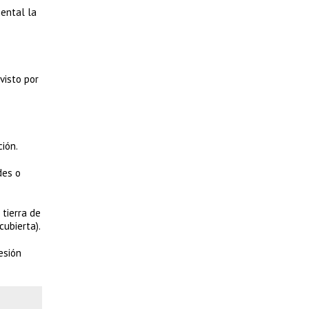
ental la
visto por
ión.
des o
tierra de
cubierta).
esión