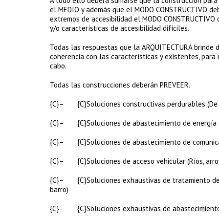
A todo ello deberá sumarse que la construcción par
el MEDIO y además que el MODO CONSTRUCTIVO deb
extremos de accesibilidad el MODO CONSTRUCTIVO de
y/o características de accesibilidad difíciles.
Todas las respuestas que la ARQUITECTURA brinde deb
coherencia con las características y existentes, par
cabo.
Todas las construcciones deberán PREVEER.
{C}– {C}Soluciones constructivas perdurables (De
{C}– {C}Soluciones de abastecimiento de energía elé
{C}– {C}Soluciones de abastecimiento de comunicac
{C}– {C}Soluciones de acceso vehicular (Ríos, arroyos
{C}– {C}Soluciones exhaustivas de tratamiento de e
barro)
{C}– {C}Soluciones exhaustivas de abastecimiento 