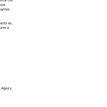
rente con
asos
vantes
esto es,
leve a
– Agua y