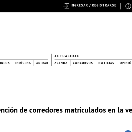
INGRESAR / REGISTRARSE
ACTUALIDAD
IDEOS
INDÍGENA
ANIDAR
AGENDA
CONCURSOS
NOTICIAS
OPINIÓ
ención de corredores matriculados en la v