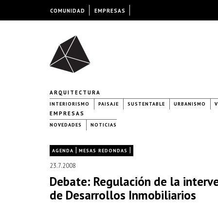
COMUNIDAD
EMPRESAS
ARQUITECTURA
INTERIORISMO
PAISAJE
SUSTENTABLE
URBANISMO
V
EMPRESAS
NOVEDADES
NOTICIAS
|
|
AGENDA
MESAS REDONDAS
23.7.2008
Debate: Regulación de la interv
de Desarrollos Inmobiliarios