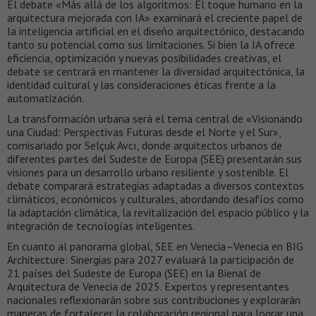
El debate «Más allá de los algoritmos: El toque humano en la
arquitectura mejorada con IA» examinará el creciente papel de
la inteligencia artificial en el diseño arquitectónico, destacando
tanto su potencial como sus limitaciones. Si bien la IA ofrece
eficiencia, optimización y nuevas posibilidades creativas, el
debate se centrará en mantener la diversidad arquitectónica, la
identidad cultural y las consideraciones éticas frente a la
automatización.
La transformación urbana será el tema central de «Visionando
una Ciudad: Perspectivas Futuras desde el Norte y el Sur»,
comisariado por Selçuk Avcı, donde arquitectos urbanos de
diferentes partes del Sudeste de Europa (SEE) presentarán sus
visiones para un desarrollo urbano resiliente y sostenible. El
debate comparará estrategias adaptadas a diversos contextos
climáticos, económicos y culturales, abordando desafíos como
la adaptación climática, la revitalización del espacio público y la
integración de tecnologías inteligentes.
En cuanto al panorama global, SEE en Venecia–Venecia en BIG
Architecture: Sinergias para 2027 evaluará la participación de
21 países del Sudeste de Europa (SEE) en la Bienal de
Arquitectura de Venecia de 2025. Expertos y representantes
nacionales reflexionarán sobre sus contribuciones y explorarán
maneras de fortalecer la colaboración regional para lograr una