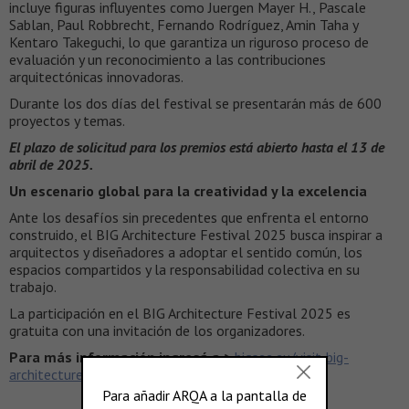
incluye figuras influyentes como Juergen Mayer H., Pascale
Sablan, Paul Robbrecht, Fernando Rodríguez, Amin Taha y
Kentaro Takeguchi, lo que garantiza un riguroso proceso de
evaluación y un reconocimiento a las contribuciones
arquitectónicas innovadoras.
Durante los dos días del festival se presentarán más de 600
proyectos y temas.
El plazo de solicitud para los premios está abierto hasta el 13 de
abril de 2025.
Un escenario global para la creatividad y la excelencia
Ante los desafíos sin precedentes que enfrenta el entorno
construido, el BIG Architecture Festival 2025 busca inspirar a
arquitectos y diseñadores a adoptar el sentido común, los
espacios compartidos y la responsabilidad colectiva en su
trabajo.
La participación en el BIG Architecture Festival 2025 es
gratuita con una invitación de los organizadores.
Para más información ingresá a >
bigsee.eu/visit-big-
architecture