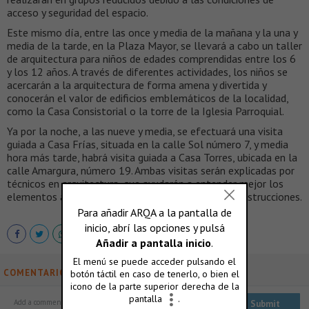
acceso y seguridad del espacio.
Este mismo día, entre las once y media de la mañana y la una y
media de la tarde, en la Plaza Mayor, se llevará a cabo un taller
de arquitectura para niños de edades comprendidas entre los 6
y los 12 años. A través de diferentes actividades, los niños se
acercarán a la arquitectura de forma amena y divertida y
conocerán el valor de edificios emblemáticos de la localidad,
como la Casa Consistorial o la torre de la Iglesia Parroquial.
Ya por la noche, a las nueve y media, se efectuará una visita
guiada a Casa Frías, situada en la calle Sol número 7, y media
hora más tarde, habrá visita guiada a Casa Torres, ubicada en la
calle Amargura, número 19. Ambas visitas serán explicadas por
técnicos en arquitectura, que ayudarán a entender mejor los
elementos arquitectónicos utilizados en sendas construcciones.
COMENTARIOS