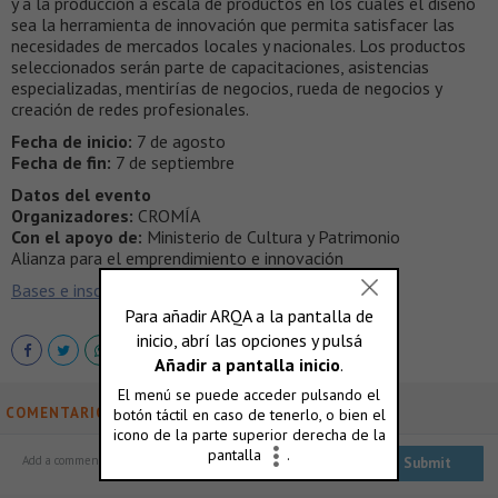
y a la producción a escala de productos en los cuales el diseño
sea la herramienta de innovación que permita satisfacer las
necesidades de mercados locales y nacionales. Los productos
seleccionados serán parte de capacitaciones, asistencias
especializadas, mentirías de negocios, rueda de negocios y
creación de redes profesionales.
Fecha de inicio:
7 de agosto
Fecha de fin:
7 de septiembre
Datos del evento
Organizadores:
CROMÍA
Con el apoyo de:
Ministerio de Cultura y Patrimonio
Alianza para el emprendimiento e innovación
Bases e inscripción
COMENTARIOS