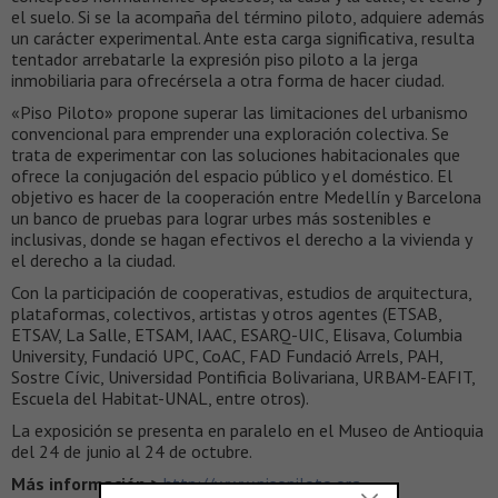
el suelo. Si se la acompaña del término piloto, adquiere además
un carácter experimental. Ante esta carga significativa, resulta
tentador arrebatarle la expresión piso piloto a la jerga
inmobiliaria para ofrecérsela a otra forma de hacer ciudad.
«Piso Piloto» propone superar las limitaciones del urbanismo
convencional para emprender una exploración colectiva. Se
trata de experimentar con las soluciones habitacionales que
ofrece la conjugación del espacio público y el doméstico. El
objetivo es hacer de la cooperación entre Medellín y Barcelona
un banco de pruebas para lograr urbes más sostenibles e
inclusivas, donde se hagan efectivos el derecho a la vivienda y
el derecho a la ciudad.
Con la participación de cooperativas, estudios de arquitectura,
plataformas, colectivos, artistas y otros agentes (ETSAB,
ETSAV, La Salle, ETSAM, IAAC, ESARQ-UIC, Elisava, Columbia
University, Fundació UPC, CoAC, FAD Fundació Arrels, PAH,
Sostre Cívic, Universidad Pontificia Bolivariana, URBAM-EAFIT,
Escuela del Habitat-UNAL, entre otros).
La exposición se presenta en paralelo en el Museo de Antioquia
del 24 de junio al 24 de octubre.
Más información >
http://www.pisopiloto.org
–