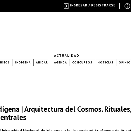
INGRESAR / REGISTRARSE
ACTUALIDAD
IDEOS
INDÍGENA
ANIDAR
AGENDA
CONCURSOS
NOTICIAS
OPINIÓ
ígena | Arquitectura del Cosmos. Rituales
centrales
a Universidad Nacional de Misiones y la Universidad Autónoma de Yuca