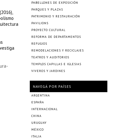
PABELLONES DE EXPOSICIÓN
PARQUES Y PLAZAS
(2016),
PATRIMONIO Y RESTAURACIÓN
bolismo
quitectura
PAVILIONS
PROYECTO CULTURAL
REFORMA DE DEPARTAMENTOS
as
REFUGIOS
nvestiga
REMODELACIONES Y RECICLAJES
TEATROS Y AUDITORIOS
TEMPLOS CAPILLAS E IGLESIAS
ura-
VIVEROS Y JARDINES
NAVEGÁ POR PAÍSES
ARGENTINA
ESPAÑA
INTERNACIONAL
CHINA
URUGUAY
MÉXICO
ITALIA