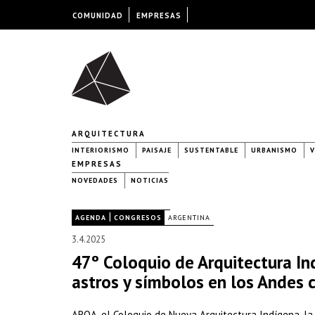
COMUNIDAD
EMPRESAS
ARQUITECTURA
INTERIORISMO
PAISAJE
SUSTENTABLE
URBANISMO
V
EMPRESAS
NOVEDADES
NOTICIAS
|
|
AGENDA
CONGRESOS
ARGENTINA
3.4.2025
47º Coloquio de Arquitectura Ind
astros y símbolos en los Andes 
ARQA, el Coloquio de Nueva Arquitectura Indígena, l