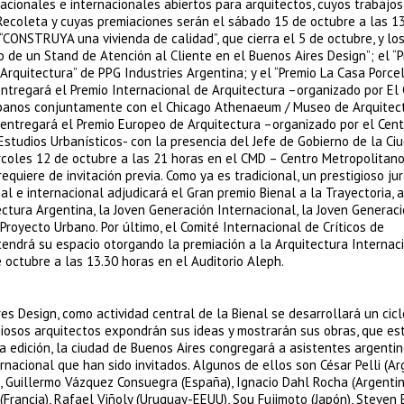
acionales e internacionales abiertos para arquitectos, cuyos trabajos
Recoleta y cuyas premiaciones serán el sábado 15 de octubre a las 1
 “CONSTRUYA una vivienda de calidad”, que cierra el 5 de octubre, y lo
 de un Stand de Atención al Cliente en el Buenos Aires Design”; el “
 Arquitectura” de PPG Industries Argentina; y el “Premio La Casa Porc
 entregará el Premio Internacional de Arquitectura –organizado por El
Urbanos conjuntamente con el Chicago Athenaeum / Museo de Arquitec
se entregará el Premio Europeo de Arquitectura –organizado por el Cen
 Estudios Urbanísticos- con la presencia del Jefe de Gobierno de la Ci
ércoles 12 de octubre a las 21 horas en el CMD – Centro Metropolitan
quiere de invitación previa. Como ya es tradicional, un prestigioso ju
al e internacional adjudicará el Gran premio Bienal a la Trayectoria, 
tectura Argentina, la Joven Generación Internacional, la Joven Generac
Proyecto Urbano. Por último, el Comité Internacional de Críticos de
 tendrá su espacio otorgando la premiación a la Arquitectura Internac
 octubre a las 13.30 horas en el Auditorio Aleph.
es Design, como actividad central de la Bienal se desarrollará un cic
iosos arquitectos expondrán sus ideas y mostrarán sus obras, que es
a edición, la ciudad de Buenos Aires congregará a asistentes argentin
ernacional que han sido invitados. Algunos de ellos son César Pelli (A
s, Guillermo Vázquez Consuegra (España), Ignacio Dahl Rocha (Argentin
 (Francia), Rafael Viñoly (Uruguay-EEUU), Sou Fujimoto (Japón), Steven 