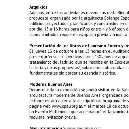
Arquikids
Además, entre las actividades novedosas de la Bienal,
propuesta, organizada por la arquitecta Solange Espo
edificios proyectados, planificados y construidos en u
por día, 15 a 16 horas para niños entre 4 y 6 años; y 
cupos limitados, requiere inscripción previa vía mail a
Presentación de los libros de Laureano Forero y J
El jueves 13 de octubre a las 13 horas en el Auditori
presentarán sus respectivos libros. “50 años de arquit
tratamiento del ladrillo, que se inscribe en la Escuel
historia y otras propuestas”, sobre obras abordadas c
fundamentales sin perder su esencia histórica.
Moderna Buenos Aires
Durante toda la exposición se podrá visitar, en la Sa
arquitectura moderna de Buenos Aires, organizada por
octubre estará abierta la inscripción al programa de v
pagina web www.cpau.org.ar. Y el martes 18 de octubr
un Evento Multimedia que acompañará el lanzamien
requiere invitación previa.
Más información >
www.bienalBA.com