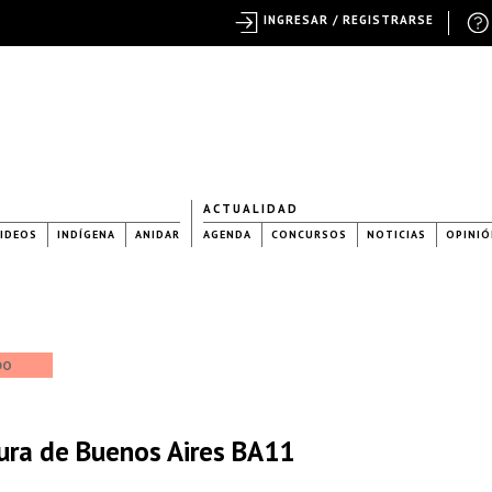
INGRESAR / REGISTRARSE
ACTUALIDAD
IDEOS
INDÍGENA
ANIDAR
AGENDA
CONCURSOS
NOTICIAS
OPINIÓ
DO
tura de Buenos Aires BA11