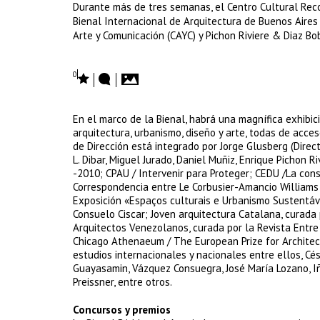
Durante más de tres semanas, el Centro Cultural Reco
Bienal Internacional de Arquitectura de Buenos Aires 
Arte y Comunicación (CAYC) y Pichon Riviere & Diaz Bo
0
En el marco de la Bienal, habrá una magnífica exhibic
arquitectura, urbanismo, diseño y arte, todas de acce
de Dirección está integrado por Jorge Glusberg (Direct
L. Dibar, Miguel Jurado, Daniel Muñiz, Enrique Pichon R
-2010; CPAU / Intervenir para Proteger; CEDU /La co
Correspondencia entre Le Corbusier-Amancio Williams /
Exposición «Espaços culturais e Urbanismo Sustentáve
Consuelo Ciscar; Joven arquitectura Catalana, curada
Arquitectos Venezolanos, curada por la Revista Entre
Chicago Athenaeum / The European Prize for Architec
estudios internacionales y nacionales entre ellos, Cés
Guayasamin, Vázquez Consuegra, José María Lozano, Iñ
Preissner, entre otros.
Concursos y premios