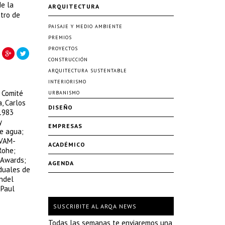
de la
ARQUITECTURA
ntro de
PAISAJE Y MEDIO AMBIENTE
PREMIOS
PROYECTOS
CONSTRUCCIÓN
ARQUITECTURA SUSTENTABLE
INTERIORISMO
l Comité
URBANISMO
a, Carlos
DISEÑO
 1983
y
EMPRESAS
de agua;
IVAM-
ACADÉMICO
Rohe;
 Awards;
AGENDA
duales de
andel
 Paul
SUSCRIBITE AL ARQA NEWS
Todas las semanas te enviaremos una