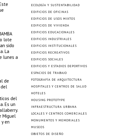
 Este
ECOLOGÍA Y SUSTENTABILIDAD
ue
EDIFICIOS DE OFICINAS
EDIFICIOS DE USOS MIXTOS
EDIFICIOS DE VIVIENDA
EDIFICIOS EDUCACIONALES
l MAMBA
o lote
EDIFICIOS INDUSTRIALES
an sido
EDIFICIOS INSTITUCIONALES
a. La
EDIFICIOS RECREATIVOS
e lunes a
EDIFICIOS SOCIALES
EDIFICIOS Y ESTADIOS DEPORTIVOS
ESPACIOS DE TRABAJO
FOTOGRAFÍA DE ARQUITECTURA
al de
 del
HOSPITALES Y CENTROS DE SALUD
HOTELES
ticos del
HOUSING PROTOTYPE
a. Es un
INFRAESTRUCTURA URBANA
allaberry.
LOCALES Y CENTROS COMERCIALES
r Miguel
MONUMENTOS Y MEMORIALES
 y en
MUSEOS
OBJETOS DE DISEÑO