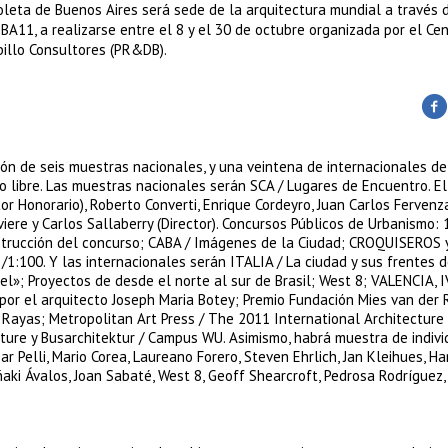
leta de Buenos Aires será sede de la arquitectura mundial a través 
BA11, a realizarse entre el 8 y el 30 de octubre organizada por el Ce
billo Consultores (PR&DB).
ión de seis muestras nacionales, y una veintena de internacionales de
so libre. Las muestras nacionales serán SCA / Lugares de Encuentro. E
or Honorario), Roberto Converti, Enrique Cordeyro, Juan Carlos Fervenz
iviere y Carlos Sallaberry (Director). Concursos Públicos de Urbanismo:
nstrucción del concurso; CABA / Imágenes de la Ciudad; CROQUISEROS 
1:100. Y las internacionales serán ITALIA / La ciudad y sus frentes 
l»; Proyectos de desde el norte al sur de Brasil; West 8; VALENCIA, 
 por el arquitecto Joseph Maria Botey; Premio Fundación Mies van der 
 Rayas; Metropolitan Art Press / The 2011 International Architecture
ture y Busarchitektur / Campus WU. Asimismo, habrá muestra de indivi
ar Pelli, Mario Corea, Laureano Forero, Steven Ehrlich, Jan Kleihues, H
aki Ávalos, Joan Sabaté, West 8, Geoff Shearcroft, Pedrosa Rodríguez,