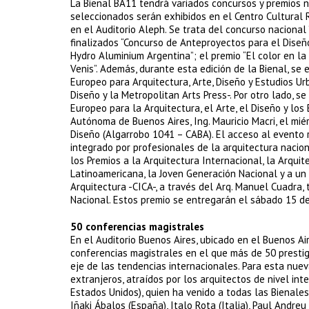
La Bienal BA11 tendrá variados concursos y premios n
seleccionados serán exhibidos en el Centro Cultural 
en el Auditorio Aleph. Se trata del concurso nacional
finalizados “Concurso de Anteproyectos para el Diseño
Hydro Aluminium Argentina”; el premio “El color en la
Venis”. Además, durante esta edición de la Bienal, se
Europeo para Arquitectura, Arte, Diseño y Estudios 
Diseño y la Metropolitan Arts Press-. Por otro lado, 
Europeo para la Arquitectura, el Arte, el Diseño y los
Autónoma de Buenos Aires, Ing. Mauricio Macri, el mi
Diseño (Algarrobo 1041 – CABA). El acceso al evento re
integrado por profesionales de la arquitectura nacion
los Premios a la Arquitectura Internacional, la Arqui
Latinoamericana, la Joven Generación Nacional y a un 
Arquitectura -CICA-, a través del Arq. Manuel Cuadra,
Nacional. Estos premio se entregarán el sábado 15 de
50 conferencias magistrales
En el Auditorio Buenos Aires, ubicado en el Buenos Air
conferencias magistrales en el que más de 50 prestig
eje de las tendencias internacionales. Para esta nuev
extranjeros, atraídos por los arquitectos de nivel int
Estados Unidos), quien ha venido a todas las Bienale
Iñaki Ábalos (España), Italo Rota (Italia), Paul Andreu