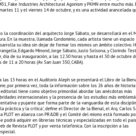
s F451, Fake Industries Architectural Agonism y PKMN entre mucho más.
martes 11 y el viernes 14 de octubre, y es una actividad arancelada q
bajo la coordinación del arquitecto Jorge Sábato, se desarrollará en e
ra. En la muestra, llamada Condominio, cada artista tiene un espacio 
rrolla su idea sin dejar de formar los mismos un ámbito colectivo. H
angella, Edgardo Minond, Jorge Sábato, Justo Solsona, y Clorindo Test
, día de su inauguración, a las 12.30 horas y hasta el 30 de octubre d
 de 11 a 20 horas (Av. San Juan 350, CABA).
a las 13 horas en el Auditorio Aleph se presentará el Libro de la Bien
ne, por primera vez, toda la información sobre los 26 años de historia
 editorial tiene como objetivo primordial abordar las anécdotas más
lebridades internacionales y la presencia de los estudios más emblemá
entativa y pujante que forma parte de la vanguardia de esta disciplin
a práctica y la crítica”, define el Director de la Bienal, el Arq. Carlos S
ista PLOT en alianza con PR&DB y el Comité del mismo está formado po
e podrá adquirir en librerías técnicas y especializadas en todo el país
eb de Revista PLOT y por venta telefónica. Con la inscripción a las
special.