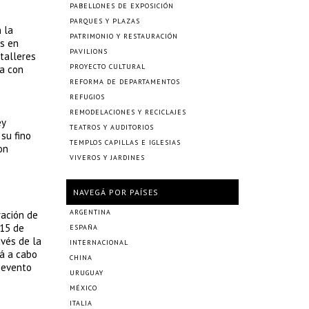
PABELLONES DE EXPOSICIÓN
PARQUES Y PLAZAS
 la
PATRIMONIO Y RESTAURACIÓN
as en
PAVILIONS
 talleres
PROYECTO CULTURAL
ta con
REFORMA DE DEPARTAMENTOS
REFUGIOS
REMODELACIONES Y RECICLAJES
ey
TEATROS Y AUDITORIOS
 su fino
TEMPLOS CAPILLAS E IGLESIAS
on
VIVEROS Y JARDINES
NAVEGÁ POR PAÍSES
ARGENTINA
ración de
 15 de
ESPAÑA
avés de la
INTERNACIONAL
rá a cabo
CHINA
 evento
URUGUAY
MÉXICO
ITALIA