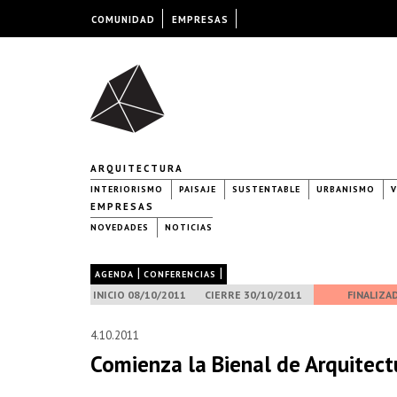
COMUNIDAD
EMPRESAS
ARQUITECTURA
INTERIORISMO
PAISAJE
SUSTENTABLE
URBANISMO
V
EMPRESAS
NOVEDADES
NOTICIAS
|
|
AGENDA
CONFERENCIAS
INICIO 08/10/2011
CIERRE 30/10/2011
FINALIZA
4.10.2011
Comienza la Bienal de Arquitec