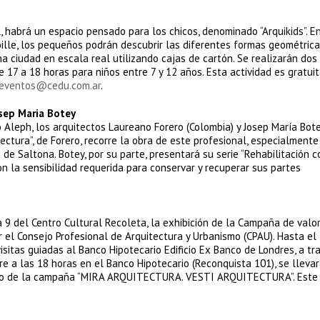
 habrá un espacio pensado para los chicos, denominado “Arquikids”. En
ille, los pequeños podrán descubrir las diferentes formas geométric
na ciudad en escala real utilizando cajas de cartón. Se realizarán dos
de 17 a 18 horas para niños entre 7 y 12 años. Esta actividad es gratui
eventos@cedu.com.ar
.
osep Maria Botey
o Aleph, los arquitectos Laureano Forero (Colombia) y Josep María Bot
ectura”, de Forero, recorre la obra de este profesional, especialmente
a de Saltona. Botey, por su parte, presentará su serie “Rehabilitación c
on la sensibilidad requerida para conservar y recuperar sus partes
la 9 del Centro Cultural Recoleta, la exhibición de la Campaña de valo
 el Consejo Profesional de Arquitectura y Urbanismo (CPAU). Hasta el
isitas guiadas al Banco Hipotecario Edificio Ex Banco de Londres, a tr
e a las 18 horas en el Banco Hipotecario (Reconquista 101), se lleva
to de la campaña “MIRA ARQUITECTURA. VESTI ARQUITECTURA”. Este