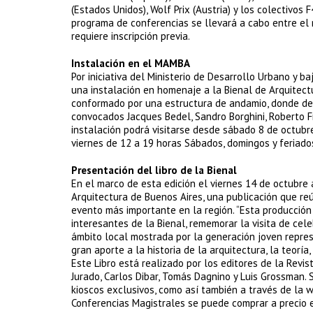
(Estados Unidos), Wolf Prix (Austria) y los colectivo
programa de conferencias se llevará a cabo entre el 
requiere inscripción previa.
Instalación en el MAMBA
Por iniciativa del Ministerio de Desarrollo Urbano y 
una instalación en homenaje a la Bienal de Arquitectu
conformado por una estructura de andamio, donde desa
convocados Jacques Bedel, Sandro Borghini, Roberto Fr
instalación podrá visitarse desde sábado 8 de octubre
viernes de 12 a 19 horas Sábados, domingos y feriados
Presentación del libro de la Bienal
En el marco de esta edición el viernes 14 de octubre 
Arquitectura de Buenos Aires, una publicación que reú
evento más importante en la región. “Esta producción
interesantes de la Bienal, rememorar la visita de ce
ámbito local mostrada por la generación joven repres
gran aporte a la historia de la arquitectura, la teoría, l
Este Libro está realizado por los editores de la Rev
Jurado, Carlos Dibar, Tomás Dagnino y Luis Grossman. S
kioscos exclusivos, como así también a través de la w
Conferencias Magistrales se puede comprar a precio e