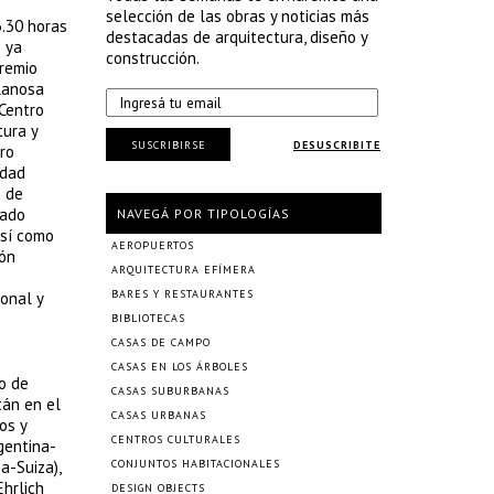
selección de las obras y noticias más
3.30 horas
destacadas de arquitectura, diseño y
s ya
construcción.
Premio
elanosa
 Centro
tura y
SUSCRIBIRSE
DESUSCRIBITE
tro
udad
o de
rado
NAVEGÁ POR TIPOLOGÍAS
así como
AEROPUERTOS
ión
ARQUITECTURA EFÍMERA
BARES Y RESTAURANTES
ional y
BIBLIOTECAS
CASAS DE CAMPO
CASAS EN LOS ÁRBOLES
lo de
CASAS SUBURBANAS
tán en el
CASAS URBANAS
os y
CENTROS CULTURALES
rgentina-
a-Suiza),
CONJUNTOS HABITACIONALES
Ehrlich
DESIGN OBJECTS