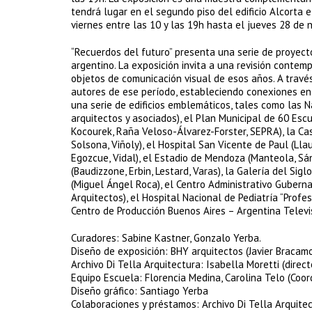
tendrá lugar en el segundo piso del edificio Alcorta 
viernes entre las 10 y las 19h hasta el jueves 28 de 
“Recuerdos del futuro” presenta una serie de proyecto
argentino. La exposición invita a una revisión contem
objetos de comunicación visual de esos años. A travé
autores de ese período, estableciendo conexiones ent
una serie de edificios emblemáticos, tales como las 
arquitectos y asociados), el Plan Municipal de 60 Es
Kocourek, Raña Veloso-Álvarez-Forster, SEPRA), la Ca
Solsona, Viñoly), el Hospital San Vicente de Paul (Llau
Egozcue, Vidal), el Estadio de Mendoza (Manteola, Sán
(Baudizzone, Erbin, Lestard, Varas), la Galería del Sig
(Miguel Ángel Roca), el Centro Administrativo Gubern
Arquitectos), el Hospital Nacional de Pediatría “Profeso
Centro de Producción Buenos Aires – Argentina Televis
Curadores: Sabine Kastner, Gonzalo Yerba.
Diseño de exposición: BHY arquitectos (Javier Bracamo
Archivo Di Tella Arquitectura: Isabella Moretti (dire
Equipo Escuela: Florencia Medina, Carolina Telo (Coor
Diseño gráfico: Santiago Yerba
Colaboraciones y préstamos: Archivo Di Tella Arquitectu