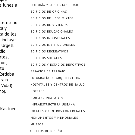
e lunes a
ECOLOGÍA Y SUSTENTABILIDAD
EDIFICIOS DE OFICINAS
EDIFICIOS DE USOS MIXTOS
erritorio
EDIFICIOS DE VIVIENDA
ca y
EDIFICIOS EDUCACIONALES
ca de los
EDIFICIOS INDUSTRIALES
 incluye
 Urgell
EDIFICIOS INSTITUCIONALES
dio
EDIFICIOS RECREATIVOS
ntos,
EDIFICIOS SOCIALES
hof,
EDIFICIOS Y ESTADIOS DEPORTIVOS
ito
ESPACIOS DE TRABAJO
 Córdoba
FOTOGRAFÍA DE ARQUITECTURA
rain
Vidal),
HOSPITALES Y CENTROS DE SALUD
no).
HOTELES
HOUSING PROTOTYPE
INFRAESTRUCTURA URBANA
 Kastner
LOCALES Y CENTROS COMERCIALES
MONUMENTOS Y MEMORIALES
MUSEOS
OBJETOS DE DISEÑO