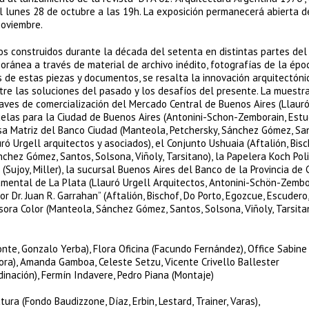
el lunes 28 de octubre a las 19h. La exposición permanecerá abierta d
noviembre.
s construidos durante la década del setenta en distintas partes del t
poránea a través de material de archivo inédito, fotografías de la épo
s de estas piezas y documentos, se resalta la innovación arquitectóni
re las soluciones del pasado y los desafíos del presente. La muestra
Naves de comercialización del Mercado Central de Buenos Aires (Llauró
cuelas para la Ciudad de Buenos Aires (Antonini-Schon-Zemborain, Estu
sa Matriz del Banco Ciudad (Manteola, Petchersky, Sánchez Gómez, Sa
ró Urgell arquitectos y asociados), el Conjunto Ushuaia (Aftalión, Bisc
chez Gómez, Santos, Solsona, Viñoly, Tarsitano), la Papelera Koch Pol
lo (Sujoy, Miller), la sucursal Buenos Aires del Banco de la Provincia de
amental de La Plata (Llauró Urgell Arquitectos, Antonini-Schön-Zembo
r Dr. Juan R. Garrahan” (Aftalión, Bischof, Do Porto, Egozcue, Escudero, 
ora Color (Manteola, Sánchez Gómez, Santos, Solsona, Viñoly, Tarsita
nte, Gonzalo Yerba), Flora Oficina (Facundo Fernández), Office Sabine
ctora), Amanda Gamboa, Celeste Setzu, Vicente Crivello Ballester
dinación), Fermín Indavere, Pedro Piana (Montaje)
ra (Fondo Baudizzone, Díaz, Erbin, Lestard, Trainer, Varas),