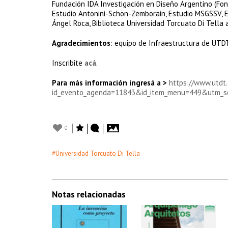
Fundación IDA Investigación en Diseño Argentino (Fo
Estudio Antonini-Schön-Zemborain, Estudio MSGSSV, Es
Ángel Roca, Biblioteca Universidad Torcuato Di Tella 
Agradecimientos
: equipo de Infraestructura de UTD
Inscribite
acá
.
Para más información ingresá a >
https://www.utdt
id_evento_agenda=11843&id_item_menu=449&utm_s
0
#Universidad Torcuato Di Tella
Notas relacionadas