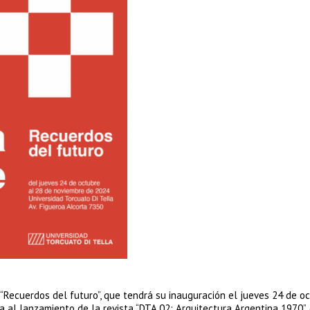
n “Recuerdos del futuro”, que tendrá su inauguración el jueves 24 de o
 al lanzamiento de la revista “DTA 02: Arquitectura Argentina 1970”,