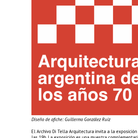
Diseño de afiche: Guillermo González Ruiz
El Archivo Di Tella Arquitectura invita a la exposició
las 19h. La exposición es una muestra complementaria