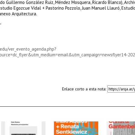
ndo Guillermo González Ruiz, Méndez Mosquera, Ricardo Blanco), Archi
tudio Egozcue Vidal + Pastorino Pozzolo, Juan Manuel Llauró, Estudi
anexo Arquitectura.
T
.edu/ver_evento_agenda.php?
ource=dc_flyer&utm_medium=email&utm_campaign=newsflyer14-20
Enlace corto a esta nota: