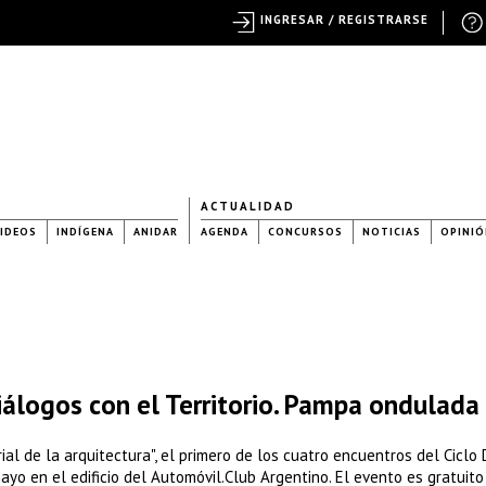
INGRESAR / REGISTRARSE
ACTUALIDAD
IDEOS
INDÍGENA
ANIDAR
AGENDA
CONCURSOS
NOTICIAS
OPINIÓ
álogos con el Territorio. Pampa ondulada
al de la arquitectura", el primero de los cuatro encuentros del Ciclo
mayo en el edificio del Automóvil.Club Argentino. El evento es gratuito