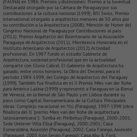
(FAUNA) en 1986. Premios y distinciones: Premio a la Juventud
Destacada otorgado por la Cámara de Paraguay por sus
contribuciones a la cultura nacional (1999); BSI Swiss, Premio
internacional otorgado a arquitectos menores de 50 años por
su contribución a la Arquitectura (2008); Mención de Honor del
Congreso Nacional de Paraguay por Contribuciones al país
(2011); Premio Arquitecto del Bicentenario de la Asociación
Paraguaya de Arquitectos (2011); Membresía Honoraria en el
Instituto Americano de Arquitectos (2012). Actividad
profesional: En 1987 fundó el estudio Gabinete de
Arquitectura, sociedad profesional que en la actualidad
comparte con Gloria Cabral. El Gabinete de Arquitectura ha
ganado, entre otros honores, la Obra del Decenio, para el
período 1989-1999, del Colegio de Arquitectos del Paraguay
(1999). También fue finalista en el II Premio Mies van der Rohe
para América Latina (1999) y representó a Paraguay en la Bienal
de Venecia, en la bienal de São Paulo y en Lisboa durante su
paso como Capital Iberoamericana de la Cultura. Principales
obras: Complejo vacacional en Ytú (Paraguay), 1997-1998 (obra
finalista del Il “premio Mies van der Rohe de arquitectura
latinoamericana”); Tumba en Priribebuy (Paraguay), 2000-2001;
Sede Unilever Villa Elisa (Paraguay), 2000-2001; Casa
Esmeraldina, Asunción (Paraguay), 2002; Casa Fanego, Asunción
(Paraguay), 2003 (con Sergio Fanego); Casa Abu & Font,