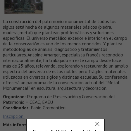
La construcción del patrimonio monumental de todos los
siglos está hecha de algunos materiales básicos (piedra,
madera, metal) que plantean problemáticas y soluciones
específicas. El universo metálico exterior e interior en el campo
de la conservación es uno de los menos conocidos. Y plantea
metodologías de análisis, diagnóstico y tratamientos
particulares. Antoine Amarger, especialista francés reconocido
internacionalmente, ha trabajado en este campo desde hace
más de 25 años, relevando, explorando y restaurando un amplio
espectro del universo de estos nobles pero frágiles materiales
utilizados en diversos siglos y distintas escuelas. Su conferencia
ofrecerá un panorama de la conservación actual del “Metal
Monumental” en escultura, arquitectura y decoración.
Organizan:
Programa de Preservación y Conservación del
Patrimonio + CEAC, EAEU
Coordinador:
Fabio Grementieri
Inscripción
Más información >
http://www.utdt.edu