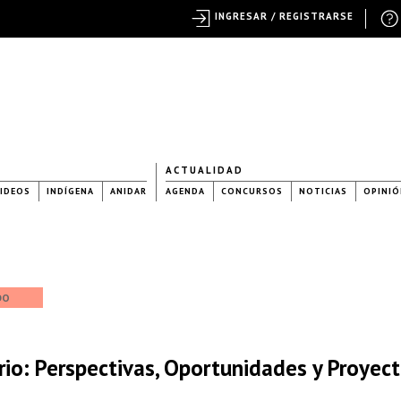
INGRESAR / REGISTRARSE
ACTUALIDAD
IDEOS
INDÍGENA
ANIDAR
AGENDA
CONCURSOS
NOTICIAS
OPINIÓ
DO
io: Perspectivas, Oportunidades y Proyec