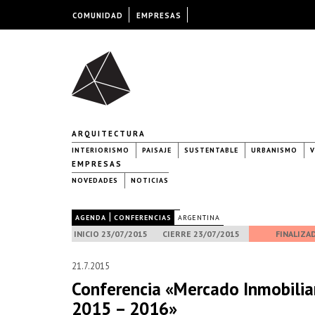
COMUNIDAD
EMPRESAS
ARQUITECTURA
INTERIORISMO
PAISAJE
SUSTENTABLE
URBANISMO
V
EMPRESAS
NOVEDADES
NOTICIAS
|
|
AGENDA
CONFERENCIAS
ARGENTINA
INICIO 23/07/2015
CIERRE 23/07/2015
FINALIZA
21.7.2015
Conferencia «Mercado Inmobiliar
2015 – 2016»